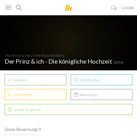
LOGIN
The Prince & Me 2: The Royal Wedding
Der Prinz & ich - Die königliche Hochzeit
(2006)
Gesehen
Will ich sehen
Lieblingsfilm
Sammlung
Schaue ich gerade
Deine Bewertung: 0