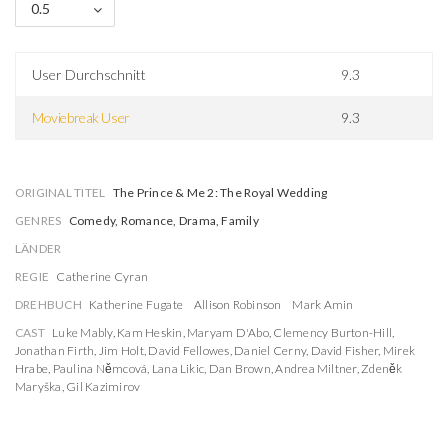
0.5
User Durchschnitt
9.3
Moviebreak User
9.3
ORIGINAL TITEL
The Prince & Me 2: The Royal Wedding
GENRES
Comedy, Romance, Drama, Family
LÄNDER
REGIE
Catherine Cyran
DREHBUCH
Katherine Fugate
Allison Robinson
Mark Amin
CAST
Luke Mably
,
Kam Heskin
,
Maryam D'Abo
,
Clemency Burton-Hill
,
Jonathan Firth
,
Jim Holt
,
David Fellowes
,
Daniel Cerny
,
David Fisher
,
Mirek
Hrabe
,
Paulina Němcová
,
Lana Likic
,
Dan Brown
,
Andrea Miltner
,
Zdeněk
Maryška
,
Gil Kazimirov