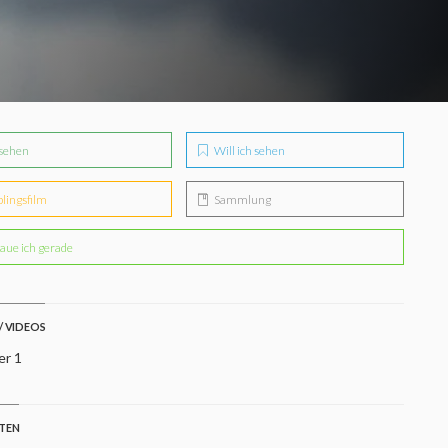
sehen
Will ich sehen
blingsfilm
Sammlung
aue ich gerade
/ VIDEOS
er 1
STEN