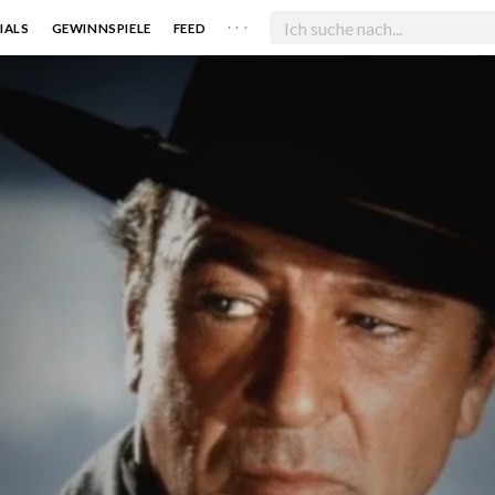
. . .
IALS
GEWINNSPIELE
FEED