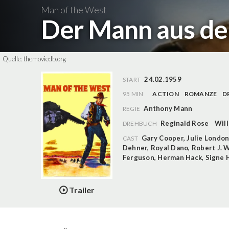
Man of the West
Der Mann aus d
Quelle:
themoviedb.org
24.02.1959
START
95 MIN
ACTION
ROMANZE
D
Anthony Mann
REGIE
Reginald Rose
Will
DREHBUCH
Gary Cooper
,
Julie Londo
CAST
Dehner
,
Royal Dano
,
Robert J. 
Ferguson
,
Herman Hack
,
Signe 
Trailer