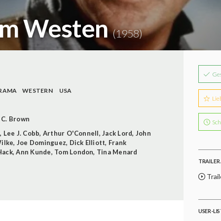
em Westen
(1958)
Ge
RAMA
WESTERN
USA
Lie
 C. Brown
Sch
n
,
Lee J. Cobb
,
Arthur O'Connell
,
Jack Lord
,
John
Wilke
,
Joe Dominguez
,
Dick Elliott
,
Frank
Hack
,
Ann Kunde
,
Tom London
,
Tina Menard
TRAILER 
Trail
USER-LI