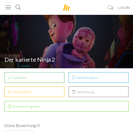
LOGIN
Der karierte Ninja 2
Gesehen
Will ich sehen
Lieblingsfilm
Sammlung
Schaue ich gerade
Deine Bewertung: 0