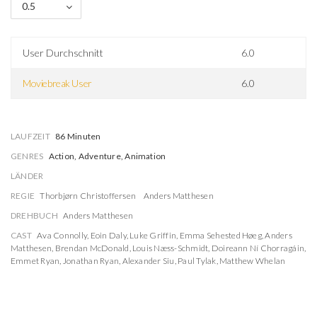
0.5
User Durchschnitt
6.0
Moviebreak User
6.0
LAUFZEIT
86 Minuten
GENRES
Action, Adventure, Animation
LÄNDER
REGIE
Thorbjørn Christoffersen
Anders Matthesen
DREHBUCH
Anders Matthesen
CAST
Ava Connolly
,
Eoin Daly
,
Luke Griffin
,
Emma Sehested Høeg
,
Anders
Matthesen
,
Brendan McDonald
,
Louis Næss-Schmidt
,
Doireann Ní Chorragáin
,
Emmet Ryan
,
Jonathan Ryan
,
Alexander Siu
,
Paul Tylak
,
Matthew Whelan