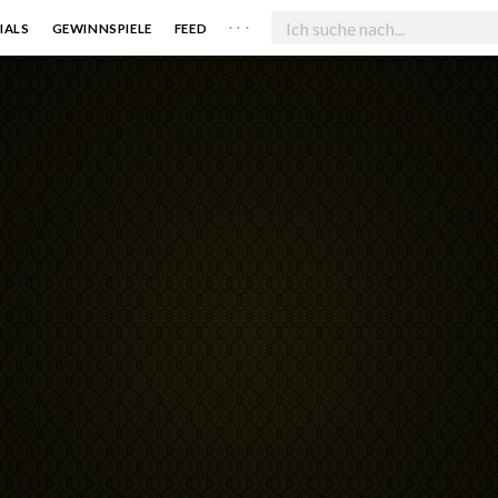
. . .
IALS
GEWINNSPIELE
FEED