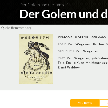
Der Golem und die Tänzerin
Der Golem und d
Quelle:
themoviedb.org
KOMÖDIE
HORROR
GERMANY
Paul Wegener
Rochus G
REGIE
Paul Wegener
DREHBUCH
Paul Wegener
,
Lyda Salm
CAST
Feld
,
Emilie Kurz
,
Mr. Meschugg
Ernst Waldow
MB-Kritik