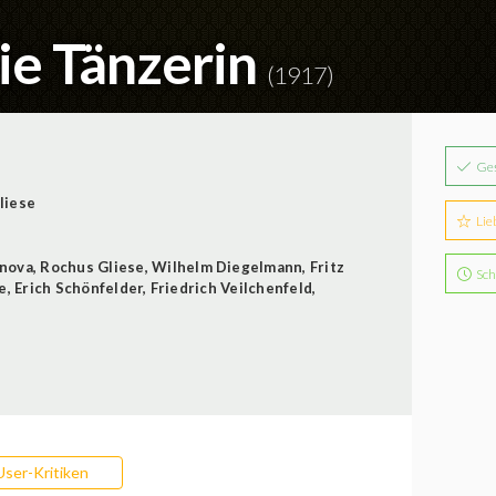
ie Tänzerin
(1917)
Ge
liese
Lie
onova
,
Rochus Gliese
,
Wilhelm Diegelmann
,
Fritz
Sch
e
,
Erich Schönfelder
,
Friedrich Veilchenfeld
,
User-Kritiken