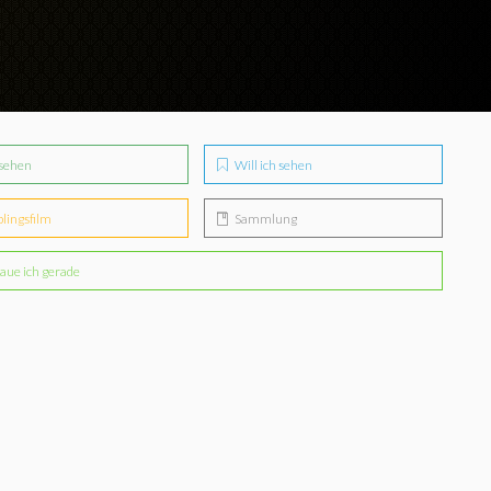
sehen
Will ich sehen
blingsfilm
Sammlung
aue ich gerade