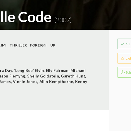
lle Code
(2007)
Ge
RIMI
THRILLER
FOREIGN
UK
Lie
ra Day
,
'Long Bob' Elvin
,
Elly Fairman
,
Michael
Sch
ason Flemyng
,
Shelly Goldstein
,
Gareth Hunt
,
James
,
Vinnie Jones
,
Allin Kempthorne
,
Kenny