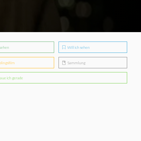
sehen
Will ich sehen
blingsfilm
Sammlung
aue ich gerade