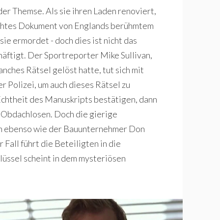
der Themse. Als sie ihren Laden renoviert,
tlichtes Dokument von Englands berühmtem
sie ermordet - doch dies ist nicht das
äftigt. Der Sportreporter Mike Sullivan,
anches Rätsel gelöst hatte, tut sich mit
 Polizei, um auch dieses Rätsel zu
Echtheit des Manuskripts bestätigen, dann
 Obdachlosen. Doch die gierige
gen ebenso wie der Bauunternehmer Don
Fall führt die Beteiligten in die
üssel scheint in dem mysteriösen