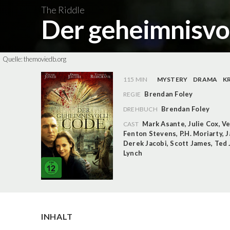
The Riddle
Der geheimnisvo
Quelle:
themoviedb.org
115 MIN
MYSTERY
DRAMA
K
Brendan Foley
REGIE
Brendan Foley
DREHBUCH
Mark Asante
,
Julie Cox
,
Ve
CAST
Fenton Stevens
,
P.H. Moriarty
,
J
Derek Jacobi
,
Scott James
,
Ted 
Lynch
INHALT