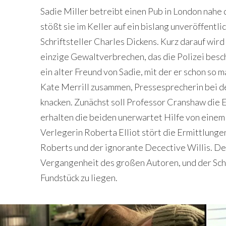
Sadie Miller betreibt einen Pub in London nahe 
stößt sie im Keller auf ein bislang unveröffen
Schriftsteller Charles Dickens. Kurz darauf wird 
einzige Gewaltverbrechen, das die Polizei besch
ein alter Freund von Sadie, mit der er schon so m
Kate Merrill zusammen, Pressesprecherin bei der
knacken. Zunächst soll Professor Cranshaw die 
erhalten die beiden unerwartet Hilfe von einem
Verlegerin Roberta Elliot stört die Ermittlun
Roberts und der ignorante Decective Willis. Der 
Vergangenheit des großen Autoren, und der Schl
Fundstück zu liegen.