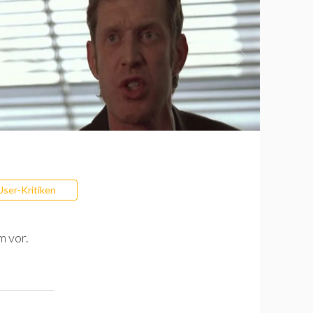
User-Kritiken
m vor.