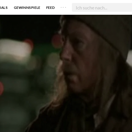
. . .
IALS
GEWINNSPIELE
FEED