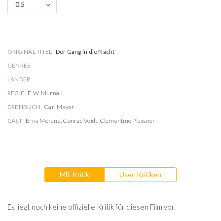
0.5
ORIGINAL TITEL
Der Gang in die Nacht
GENRES
LÄNDER
REGIE
F. W. Murnau
DREHBUCH
Carl Mayer
CAST
Erna Morena
,
Conrad Veidt
,
Clementine Plessner
MB-Kritik
User-Kritiken
Es liegt noch keine offizielle Kritik für diesen Film vor.