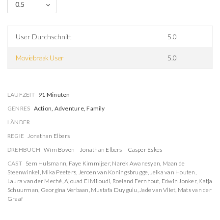
0.5
User Durchschnitt
5.0
Moviebreak User
5.0
LAUFZEIT
91 Minuten
GENRES
Action, Adventure, Family
LÄNDER
REGIE
Jonathan Elbers
DREHBUCH
Wim Boven
Jonathan Elbers
Casper Eskes
CAST
Sem Hulsmann
,
Faye Kimmijser
,
Narek Awanesyan
,
Maan de
Steenwinkel
,
Mika Peeters
,
Jeroen van Koningsbrugge
,
Jelka van Houten
,
Laura van der Meché
,
Ajouad El Miloudi
,
Roeland Fernhout
,
Edwin Jonker
,
Katja
Schuurman
,
Georgina Verbaan
,
Mustafa Duygulu
,
Jade van Vliet
,
Mats van der
Graaf