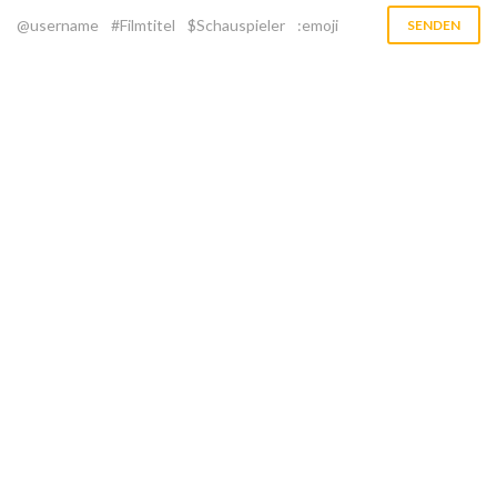
@username
#Filmtitel
$Schauspieler
:emoji