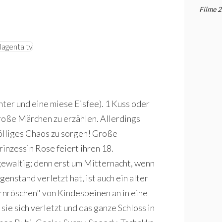
Filme 
hter und eine miese Eisfee). 1 Kuss oder
große Märchen zu erzählen. Allerdings
völliges Chaos zu sorgen! Große
inzessin Rose feiert ihren 18.
ewaltig; denn erst um Mitternacht, wenn
genstand verletzt hat, ist auch ein alter
rnröschen" von Kindesbeinen an in eine
 sie sich verletzt und das ganze Schloss in