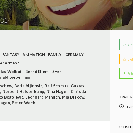
2014)
Ge
FANTASY
ANIMATION
FAMILY
GERMANY
Lie
iepermann
las Welbat
Bernd Eilert
Sven
Sch
rald Siepermann
tschew
,
Boris Aljinovic
,
Ralf Schmitz
,
Gustav
r
,
Norbert Heisterkamp
,
Nina Hagen
,
Christian
ko Bogojevic
,
Leonhard Mahlich
,
Mia Diekow
,
TRAILER 
Hagen
,
Peter Weck
Trail
USER-LI