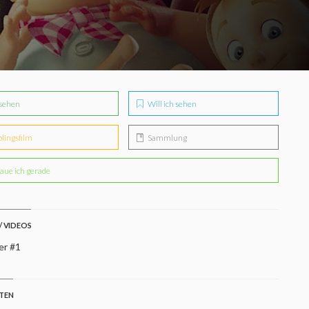
sehen
Will ich sehen
blingsfilm
Sammlung
aue ich gerade
/ VIDEOS
er #1
STEN