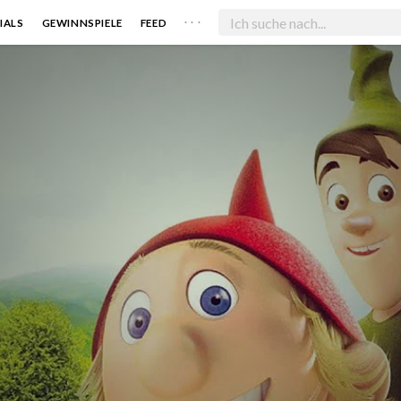
. . .
IALS
GEWINNSPIELE
FEED