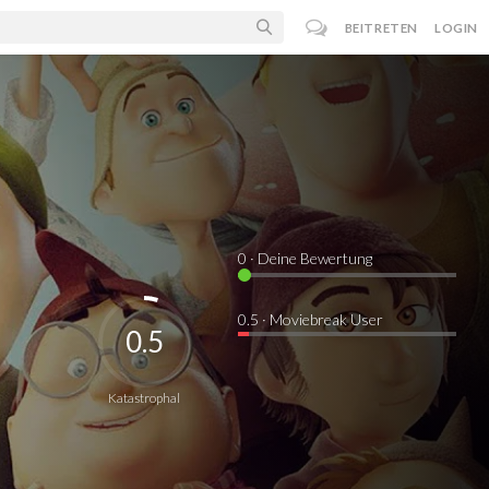
BEITRETEN
LOGIN
0
· Deine Bewertung
0.5 · Moviebreak User
0.5
Katastrophal