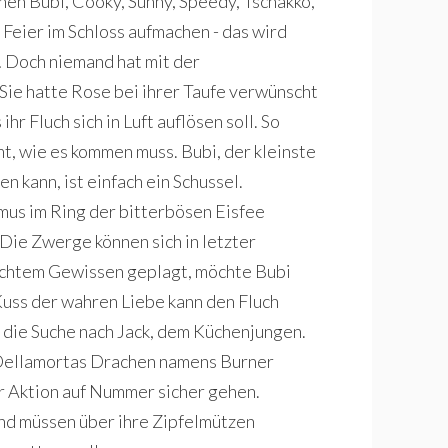
hnen Bubi, Cooky, Sunny, Speedy, Tschakko,
n Feier im Schloss aufmachen - das wird
! Doch niemand hat mit der
Sie hatte Rose bei ihrer Taufe verwünscht
ihr Fluch sich in Luft auflösen soll. So
mmt, wie es kommen muss. Bubi, der kleinste
n kann, ist einfach ein Schussel.
mus im Ring der bitterbösen Eisfee
 Die Zwerge können sich in letzter
echtem Gewissen geplagt, möchte Bubi
Kuss der wahren Liebe kann den Fluch
f die Suche nach Jack, dem Küchenjungen.
 Dellamortas Drachen namens Burner
rer Aktion auf Nummer sicher gehen.
und müssen über ihre Zipfelmützen