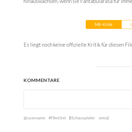
hinauswachsen, wenn sie Fantabularasa für imme
MB-Kritik
Es liegt noch keine offizielle Kritik für diesen Fil
KOMMENTARE
@username
#Filmtitel
$Schauspieler
:emoji