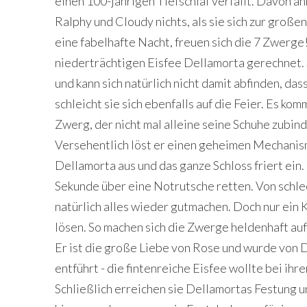
einen 100-jährigen Tiefschlaf verfällt. Davon a
Ralphy und Cloudy nichts, als sie sich zur große
eine fabelhafte Nacht, freuen sich die 7 Zwerge
niederträchtigen Eisfee Dellamorta gerechnet. 
und kann sich natürlich nicht damit abfinden, dass 
schleicht sie sich ebenfalls auf die Feier. Es ko
Zwerg, der nicht mal alleine seine Schuhe zubinde
Versehentlich löst er einen geheimen Mechanis
Dellamorta aus und das ganze Schloss friert ein.
Sekunde über eine Notrutsche retten. Von schl
natürlich alles wieder gutmachen. Doch nur ein 
lösen. So machen sich die Zwerge heldenhaft au
Er ist die große Liebe von Rose und wurde von
entführt - die fintenreiche Eisfee wollte bei ih
Schließlich erreichen sie Dellamortas Festung 