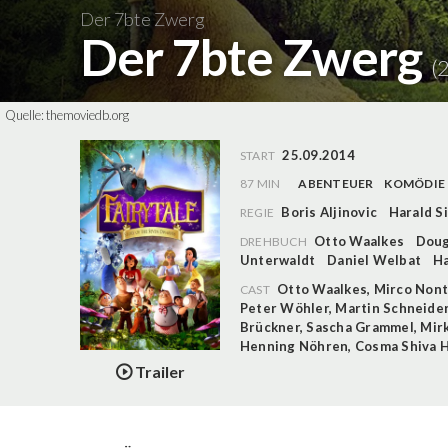
Der 7bte Zwerg
Der 7bte Zwerg
(
Quelle:
themoviedb.org
25.09.2014
START
87 MIN
ABENTEUER
KOMÖDIE
Boris Aljinovic
Harald S
REGIE
Otto Waalkes
Doug
DREHBUCH
Unterwaldt
Daniel Welbat
Ha
Otto Waalkes
,
Mirco Non
CAST
Peter Wöhler
,
Martin Schneide
Brückner
,
Sascha Grammel
,
Mir
Henning Nöhren
,
Cosma Shiva 
Trailer