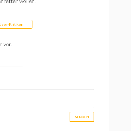
r retten wollen.
User-Kritiken
m vor.