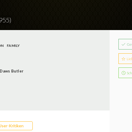
955)
Ge
ON
FAMILY
Lie
Daws Butler
Sch
User-Kritiken