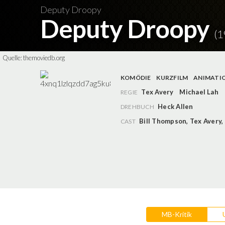
Deputy Droopy
Deputy Droopy
(1
Quelle:
themoviedb.org
KOMÖDIE
KURZFILM
ANIMATI
Tex Avery
Michael Lah
REGIE
Heck Allen
DREHBUCH
Bill Thompson
,
Tex Avery
,
CAST
MB-Kritik