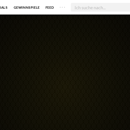
. . .
IALS
GEWINNSPIELE
FEED