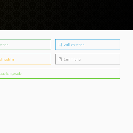
sehen
Will ich sehen
blingsfilm
Sammlung
aue ich gerade