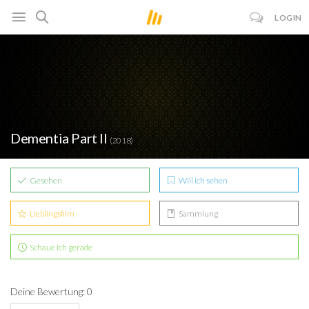
LOGIN
Dementia Part II
(2018)
Gesehen
Will ich sehen
Lieblingsfilm
Sammlung
Schaue ich gerade
Deine Bewertung: 0