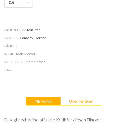
0.5
LAUFZEIT
66 Minuten
GENRES
Comedy, Horror
LÄNDER
REGIE
Matt Mercer
DREHBUCH
Matt Mercer
CAST
MB-Kritik
User-Kritiken
Es liegt noch keine offizielle Kritik für diesen Film vor.