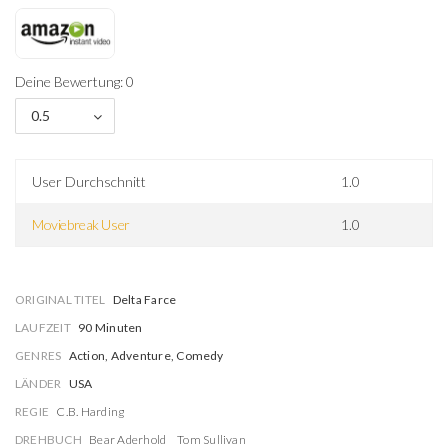
Deine Bewertung: 0
0.5
User Durchschnitt
1.0
Moviebreak User
1.0
ORIGINAL TITEL
Delta Farce
LAUFZEIT
90 Minuten
GENRES
Action, Adventure, Comedy
LÄNDER
USA
REGIE
C.B. Harding
DREHBUCH
Bear Aderhold
Tom Sullivan