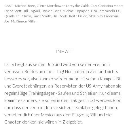
CAST
Michael Rose
,
Glenn Morshower
,
Larry the Cable Guy
,
Christina Moore
,
Lorna Scott
,
Bill Engvall
,
Parker Goris
,
Michael Papajohn
,
Lisa Lampanelli
,
DJ
Qualls
,
Ed O'Ross
,
Lance Smith
,
Bill Doyle
,
Keith David
,
McKinley Freeman
,
Joel McKinnon Miller
INHALT
Larry fliegt aus seinem Job und wird von seiner Freundin
verlassen. Beides an einem Tag! Nun hat er ja Zeit und nichts
besseres vor, also kann er wieder mehr mit seinen Kumpels Bill
und Everett abhängen. als Reservisten der US-Army haben sie
regelmäßige Trainingslager - Saufen und Schießen. Nur diesmal
kommt es anders, sie sollen in den Irak geschickt werden. Blöd
nur, dass der Jeep, in den sie sich zum Schlafen gelegt haben,
versehentlich über Mexico aus dem Flugzeug fällt und die
Chaoten denken, sie wären im Zielgebiet.