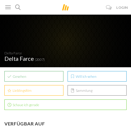
LOGIN
Delta Farce
Delta Farce
(2007)
Gesehen
Will ich sehen
Lieblingsfilm
Sammlung
Schaue ich gerade
VERFÜGBAR AUF