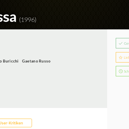
ossa
(1996)
Ge
Lie
o Buricchi
Gaetano Russo
Sch
User-Kritiken