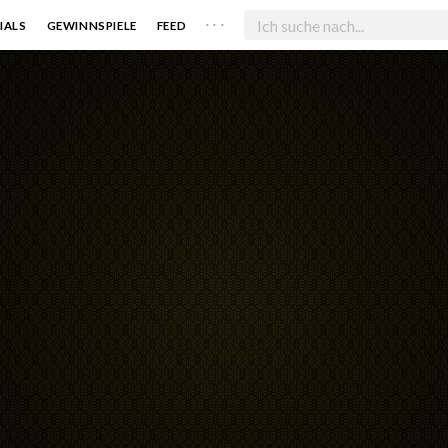
. . .
IALS
GEWINNSPIELE
FEED