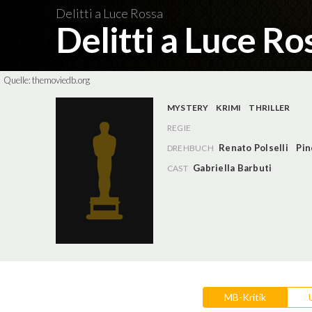
Delitti a Luce Rossa
Delitti a Luce R
Quelle:
themoviedb.org
MYSTERY
KRIMI
THRILLER
REGIE
Renato Polselli
Pin
DREHBUCH
Gabriella Barbuti
CAST
MB-Kritik