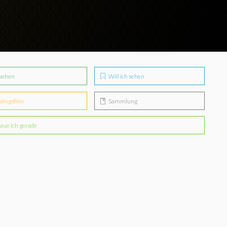
sehen
Will ich sehen
blingsfilm
Sammlung
aue ich gerade