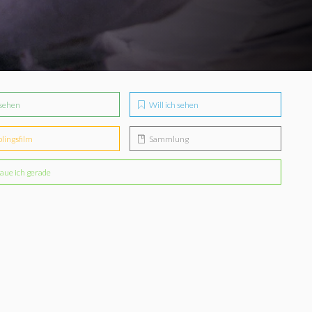
sehen
Will ich sehen
blingsfilm
Sammlung
aue ich gerade