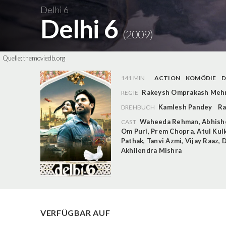
Delhi 6
Delhi 6
(2009)
Quelle:
themoviedb.org
141 MIN
ACTION
KOMÖDIE
Rakeysh Omprakash Meh
REGIE
Kamlesh Pandey
Ra
DREHBUCH
Waheeda Rehman
,
Abhish
CAST
Om Puri
,
Prem Chopra
,
Atul Kul
Pathak
,
Tanvi Azmi
,
Vijay Raaz
,
D
Akhilendra Mishra
VERFÜGBAR AUF