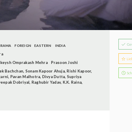
Ge
DRAMA
FOREIGN
EASTERN
INDIA
ra
Lie
keysh Omprakash Mehra
Prasoon Joshi
ek Bachchan
,
Sonam Kapoor Ahuja
,
Rishi Kapoor
,
Sch
karni
,
Pavan Malhotra
,
Divya Dutta
,
Supriya
eepak Dobriyal
,
Raghubir Yadav
,
K.K. Raina
,