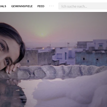
. . .
IALS
GEWINNSPIELE
FEED