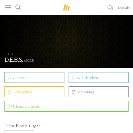
LOGIN
D.E.B.S.
D.E.B.S.
(2003)
Gesehen
Will ich sehen
Lieblingsfilm
Sammlung
Schaue ich gerade
Deine Bewertung: 0