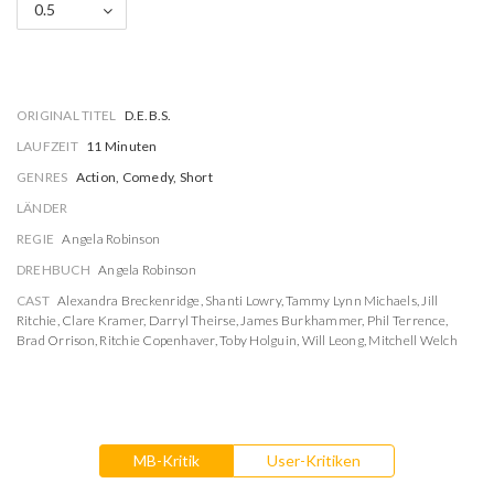
0.5
ORIGINAL TITEL
D.E.B.S.
LAUFZEIT
11 Minuten
GENRES
Action, Comedy, Short
LÄNDER
REGIE
Angela Robinson
DREHBUCH
Angela Robinson
CAST
Alexandra Breckenridge
,
Shanti Lowry
,
Tammy Lynn Michaels
,
Jill
Ritchie
,
Clare Kramer
,
Darryl Theirse
,
James Burkhammer
,
Phil Terrence
,
Brad Orrison
,
Ritchie Copenhaver
,
Toby Holguin
,
Will Leong
,
Mitchell Welch
MB-Kritik
User-Kritiken