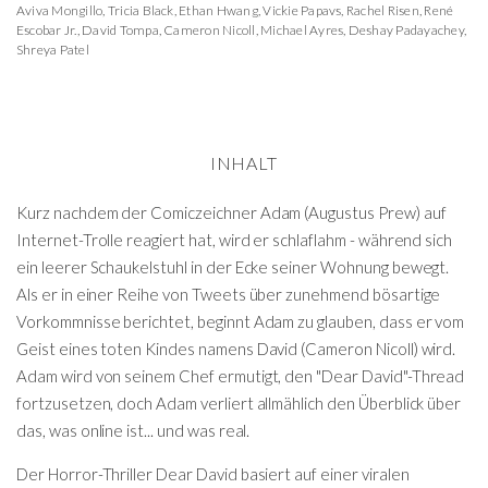
Aviva Mongillo
,
Tricia Black
,
Ethan Hwang
,
Vickie Papavs
,
Rachel Risen
,
René
Escobar Jr.
,
David Tompa
,
Cameron Nicoll
,
Michael Ayres
,
Deshay Padayachey
,
Shreya Patel
INHALT
Kurz nachdem der Comiczeichner Adam (Augustus Prew) auf
Internet-Trolle reagiert hat, wird er schlaflahm - während sich
ein leerer Schaukelstuhl in der Ecke seiner Wohnung bewegt.
Als er in einer Reihe von Tweets über zunehmend bösartige
Vorkommnisse berichtet, beginnt Adam zu glauben, dass er vom
Geist eines toten Kindes namens David (Cameron Nicoll) wird.
Adam wird von seinem Chef ermutigt, den "Dear David"-Thread
fortzusetzen, doch Adam verliert allmählich den Überblick über
das, was online ist... und was real.
Der Horror-Thriller Dear David basiert auf einer viralen