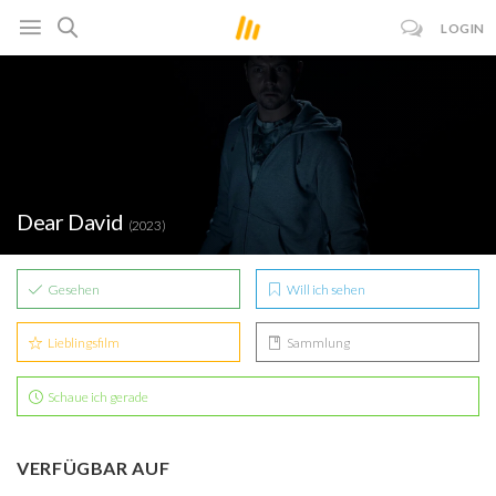
LOGIN
Dear David
(2023)
Gesehen
Will ich sehen
Lieblingsfilm
Sammlung
Schaue ich gerade
VERFÜGBAR AUF