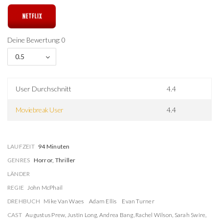
Deine Bewertung: 0
0.5
User Durchschnitt
4.4
Moviebreak User
4.4
LAUFZEIT
94 Minuten
GENRES
Horror, Thriller
LÄNDER
REGIE
John McPhail
DREHBUCH
Mike Van Waes
Adam Ellis
Evan Turner
CAST
Augustus Prew
,
Justin Long
,
Andrea Bang
,
Rachel Wilson
,
Sarah Swire
,