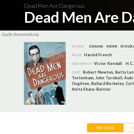
Dead Men Are Dangerous
Dead Men Are D
Quelle:
themoviedb.org
69 MIN
DRAMA
KRIMI
BIOGR
Harold French
REGIE
Victor Kendall
H.C
DREHBUCH
Robert Newton
,
Betty Ly
CAST
Tottenham
,
John Turnbull
,
Aubr
Oughton
,
Ballard Berkeley
,
Cyri
Anita Sharp-Bolster
MB-Kritik