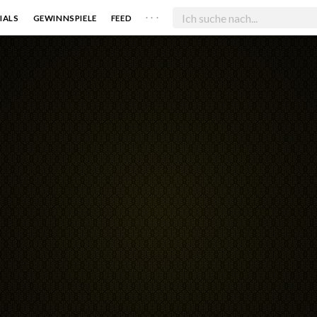
. . .
IALS
GEWINNSPIELE
FEED