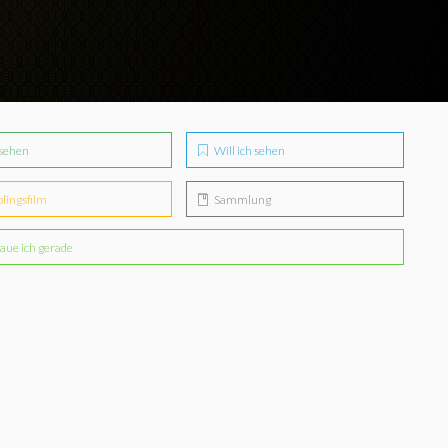
sehen
Will ich sehen
blingsfilm
Sammlung
aue ich gerade