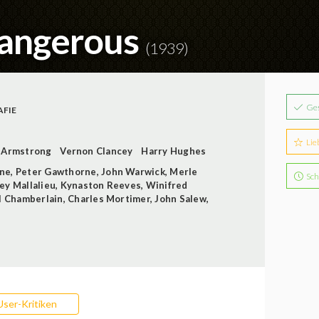
angerous
(1939)
Ge
AFIE
Lie
. Armstrong
Vernon Clancey
Harry Hughes
nne
,
Peter Gawthorne
,
John Warwick
,
Merle
Sch
ey Mallalieu
,
Kynaston Reeves
,
Winifred
l Chamberlain
,
Charles Mortimer
,
John Salew
,
User-Kritiken