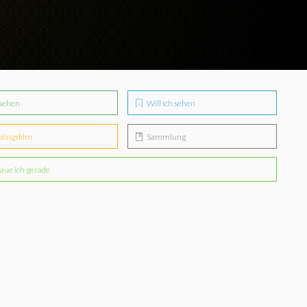
sehen
Will ich sehen
blingsfilm
Sammlung
aue ich gerade