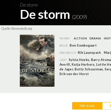
De storm
De storm
(2009)
Quelle:
themoviedb.org
96 MIN
ACTION
DRAMA
HIS
Ben Sombogaart
REGIE
Rik Launspach
Mar
DREHBUCH
Sylvia Hoeks
,
Barry Atsma
CAST
Averill
,
Katja Herbers
,
Lottie H
de Jager
,
Betty Schuurman
,
Ser
Erik van der Horst
MB-Kritik