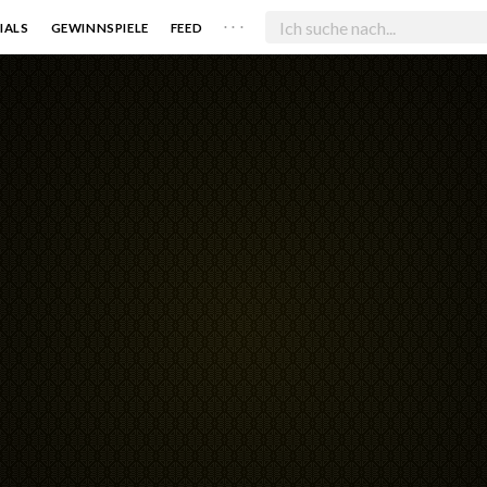
. . .
IALS
GEWINNSPIELE
FEED