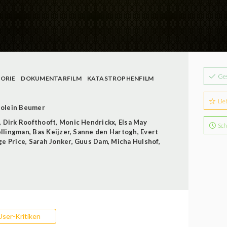
Ge
TORIE
DOKUMENTARFILM
KATASTROPHENFILM
Lie
jolein Beumer
,
Dirk Roofthooft
,
Monic Hendrickx
,
Elsa May
Sch
ellingman
,
Bas Keijzer
,
Sanne den Hartogh
,
Evert
ge Price
,
Sarah Jonker
,
Guus Dam
,
Micha Hulshof
,
User-Kritiken