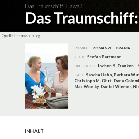
Das Traumschiff: Hawaii
Das Traumschiff
Quelle:
themoviedb.org
90 MIN
ROMANZE
DRAMA
Stefan Bartmann
REGIE
Jochen S. Franken
DREHBUCH
Sascha Hehn
,
Barbara Wu
CAST
Christoph M. Ohrt
,
Dana Golom
Max Woelky
,
Daniel Wiemer
,
Ni
INHALT