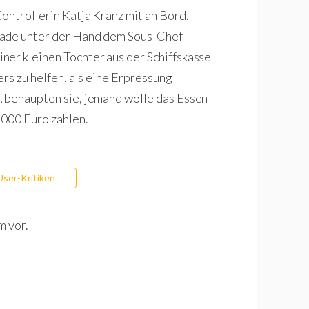
ontrollerin Katja Kranz mit an Bord.
rade unter der Hand dem Sous-Chef
ner kleinen Tochter aus der Schiffskasse
ers zu helfen, als eine Erpressung
, behaupten sie, jemand wolle das Essen
.000 Euro zahlen.
User-Kritiken
m vor.