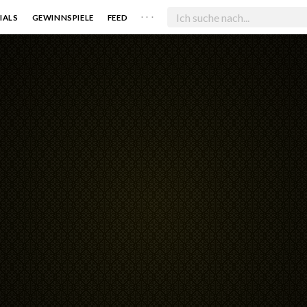
. . .
IALS
GEWINNSPIELE
FEED