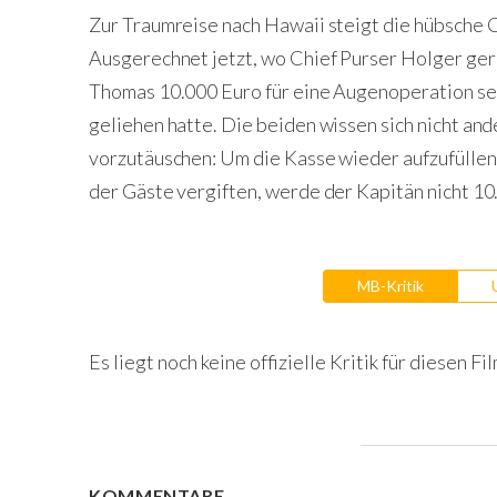
Zur Traumreise nach Hawaii steigt die hübsche C
Ausgerechnet jetzt, wo Chief Purser Holger ge
Thomas 10.000 Euro für eine Augenoperation sei
geliehen hatte. Die beiden wissen sich nicht and
vorzutäuschen: Um die Kasse wieder aufzufüllen
der Gäste vergiften, werde der Kapitän nicht 10
MB-Kritik
Es liegt noch keine offizielle Kritik für diesen Fil
KOMMENTARE