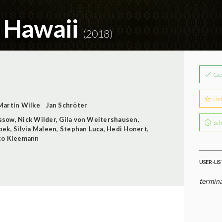
: Hawaii
(2018)
Ge
Lie
Martin Wilke
Jan Schröter
ssow
,
Nick Wilder
,
Gila von Weitershausen
,
Sch
bek
,
Silvia Maleen
,
Stephan Luca
,
Hedi Honert
,
co Kleemann
USER-LI
termina