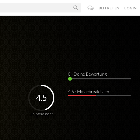
BEITRETEN
LOGIN
0
· Deine Bewertung
4.5 · Moviebreak User
4.5
Uninteressant