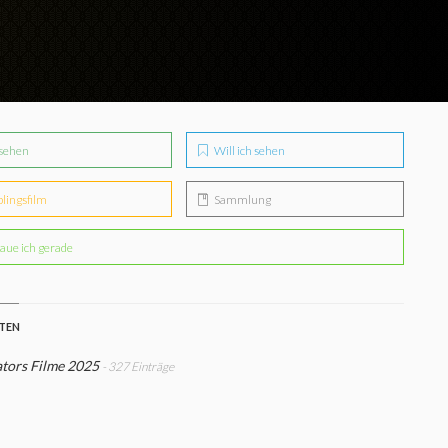
sehen
Will ich sehen
blingsfilm
Sammlung
aue ich gerade
STEN
tors Filme 2025
- 327 Einträge