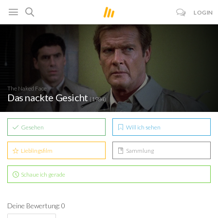
LOGIN
The Naked Face
Das nackte Gesicht
(1984)
Gesehen
Will ich sehen
Lieblingsfilm
Sammlung
Schaue ich gerade
Deine Bewertung: 0