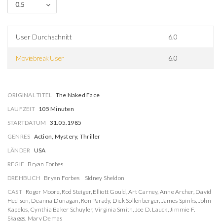
0.5
User Durchschnitt
6.0
Moviebreak User
6.0
ORIGINAL TITEL
The Naked Face
LAUFZEIT
105 Minuten
STARTDATUM
31.05.1985
GENRES
Action, Mystery, Thriller
LÄNDER
USA
REGIE
Bryan Forbes
DREHBUCH
Bryan Forbes
Sidney Sheldon
CAST
Roger Moore
,
Rod Steiger
,
Elliott Gould
,
Art Carney
,
Anne Archer
,
David
Hedison
,
Deanna Dunagan
,
Ron Parady
,
Dick Sollenberger
,
James Spinks
,
John
Kapelos
,
Cynthia Baker Schuyler
,
Virginia Smith
,
Joe D. Lauck
,
Jimmie F.
Skaggs
,
Mary Demas