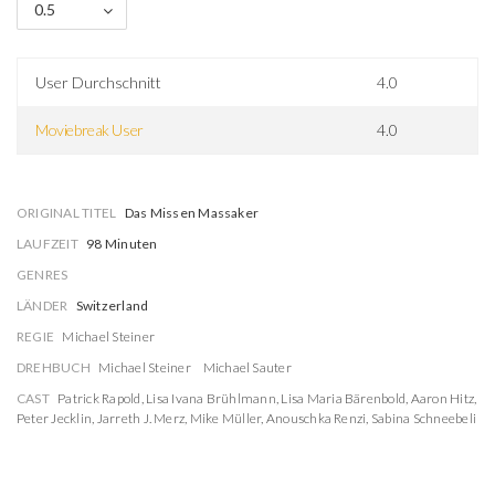
0.5
User Durchschnitt
4.0
Moviebreak User
4.0
ORIGINAL TITEL
Das Missen Massaker
LAUFZEIT
98 Minuten
GENRES
LÄNDER
Switzerland
REGIE
Michael Steiner
DREHBUCH
Michael Steiner
Michael Sauter
CAST
Patrick Rapold
,
Lisa Ivana Brühlmann
,
Lisa Maria Bärenbold
,
Aaron Hitz
,
Peter Jecklin
,
Jarreth J. Merz
,
Mike Müller
,
Anouschka Renzi
,
Sabina Schneebeli