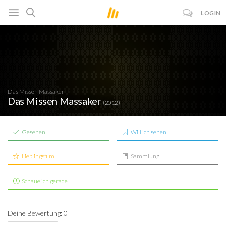
LOGIN
Das Missen Massaker
Das Missen Massaker
(2012)
Gesehen
Will ich sehen
Lieblingsfilm
Sammlung
Schaue ich gerade
Deine Bewertung: 0