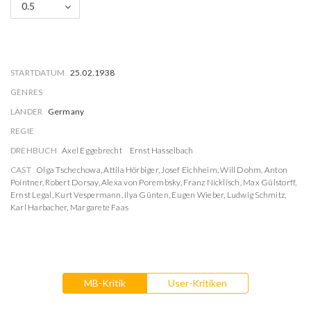
0.5
STARTDATUM
25.02.1938
GENRES
LÄNDER
Germany
REGIE
DREHBUCH
Axel Eggebrecht
Ernst Hasselbach
CAST
Olga Tschechowa
,
Attila Hörbiger
,
Josef Eichheim
,
Will Dohm
,
Anton
Pointner
,
Robert Dorsay
,
Alexa von Porembsky
,
Franz Nicklisch
,
Max Gülstorff
,
Ernst Legal
,
Kurt Vespermann
,
Ilya Günten
,
Eugen Wieber
,
Ludwig Schmitz
,
Karl Harbacher
,
Margarete Faas
MB-Kritik
User-Kritiken