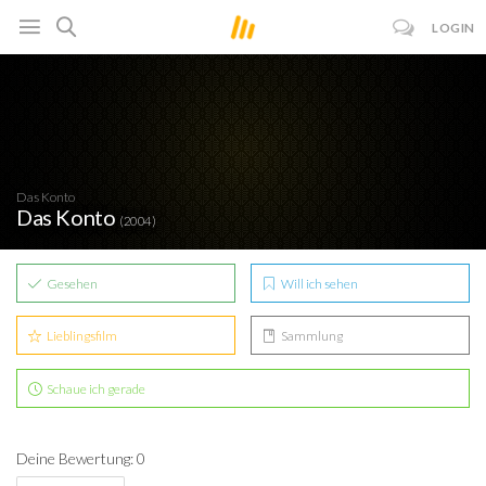
LOGIN
Das Konto
Das Konto
(2004)
Gesehen
Will ich sehen
Lieblingsfilm
Sammlung
Schaue ich gerade
Deine Bewertung: 0