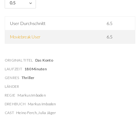
0.5
User Durchschnitt
6.5
Moviebreak User
6.5
ORIGINAL TITEL
Das Konto
LAUFZEIT
180 Minuten
GENRES
Thriller
LÄNDER
REGIE
Markus Imboden
DREHBUCH
Markus Imboden
CAST
Heino Ferch
,
Julia Jäger