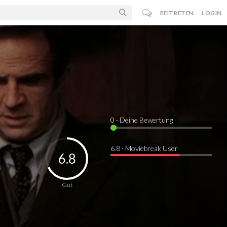
BEITRETEN
LOGIN
0
· Deine Bewertung
6.8 · Moviebreak User
6.8
Gut