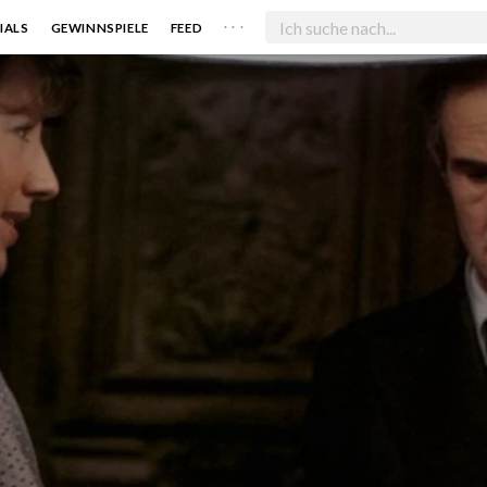
. . .
IALS
GEWINNSPIELE
FEED