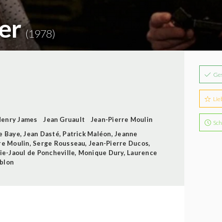
er
(1978)
Ge
Lie
enry James
Jean Gruault
Jean-Pierre Moulin
Sch
e Baye
,
Jean Dasté
,
Patrick Maléon
,
Jeanne
re Moulin
,
Serge Rousseau
,
Jean-Pierre Ducos
,
ie-Jaoul de Poncheville
,
Monique Dury
,
Laurence
blon