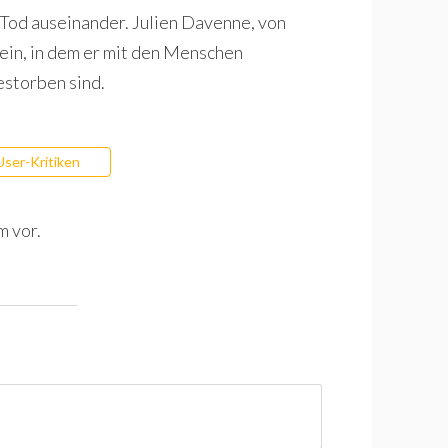
 Tod auseinander. Julien Davenne, von
r ein, in dem er mit den Menschen
estorben sind.
User-Kritiken
m vor.