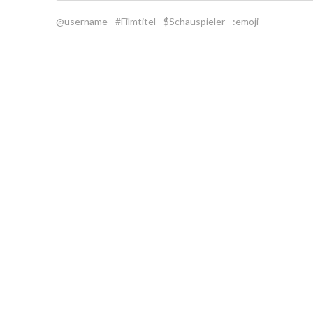
@username
#Filmtitel
$Schauspieler
:emoji