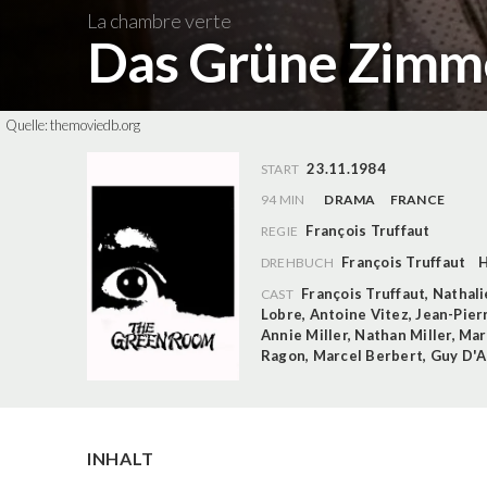
La chambre verte
Das Grüne Zimm
Quelle:
themoviedb.org
23.11.1984
START
94 MIN
DRAMA
FRANCE
François Truffaut
REGIE
François Truffaut
H
DREHBUCH
François Truffaut
,
Nathali
CAST
Lobre
,
Antoine Vitez
,
Jean-Pier
Annie Miller
,
Nathan Miller
,
Mar
Ragon
,
Marcel Berbert
,
Guy D'A
INHALT