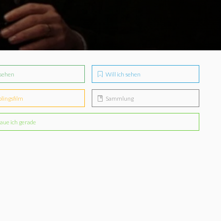
sehen
Will ich sehen
blingsfilm
Sammlung
aue ich gerade