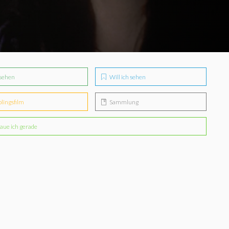
sehen
Will ich sehen
blingsfilm
Sammlung
aue ich gerade