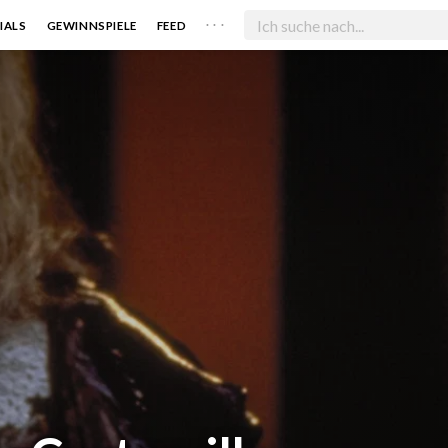
. . .
IALS
GEWINNSPIELE
FEED