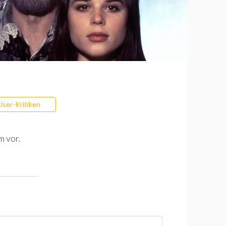
User-Kritiken
m vor.