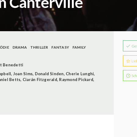
 Canterville
Ge
ÖDIE
DRAMA
THRILLER
FANTASY
FAMILY
Lie
t Benedetti
pbell
,
Joan Sims
,
Donald Sinden
,
Cherie Lunghi
,
Sch
niel Betts
,
Ciarán Fitzgerald
,
Raymond Pickard
,