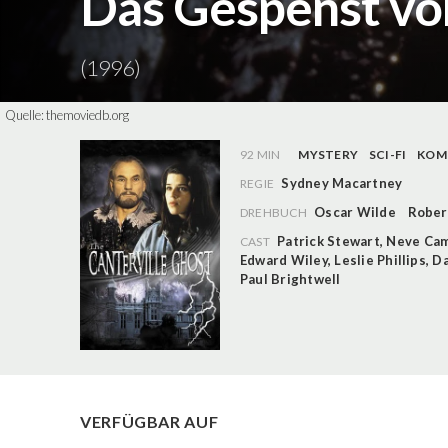
Das Gespenst von
(1996)
Quelle:
themoviedb.org
92 MIN
MYSTERY
SCI-FI
KOM
Sydney Macartney
REGIE
Oscar Wilde
Rober
DREHBUCH
Patrick Stewart
,
Neve Cam
CAST
Edward Wiley
,
Leslie Phillips
,
Da
Paul Brightwell
VERFÜGBAR AUF