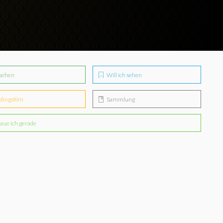
sehen
Will ich sehen
blingsfilm
Sammlung
aue ich gerade