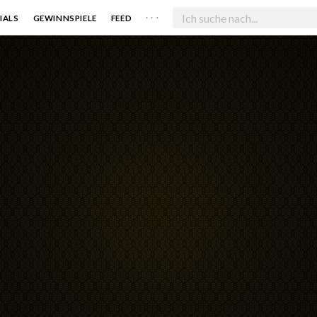
. . .
IALS
GEWINNSPIELE
FEED