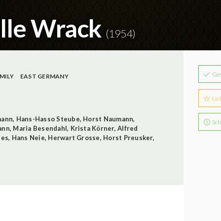
lle Wrack
(1954)
Ge
MILY
EAST GERMANY
Lie
mann
,
Hans-Hasso Steube
,
Horst Naumann
,
Sch
ann
,
Maria Besendahl
,
Krista Körner
,
Alfred
ies
,
Hans Neie
,
Herwart Grosse
,
Horst Preusker
,