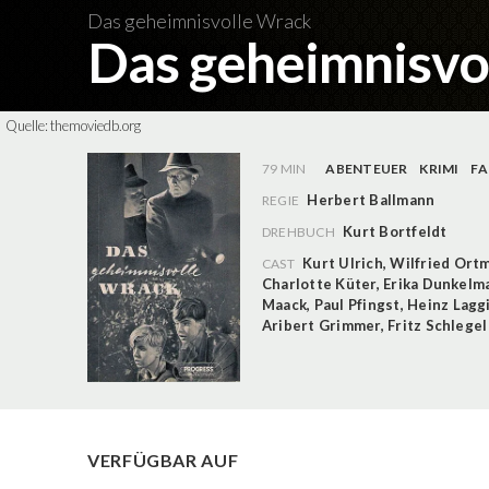
Das geheimnisvolle Wrack
Das geheimnisvo
Quelle:
themoviedb.org
79 MIN
ABENTEUER
KRIMI
FA
Herbert Ballmann
REGIE
Kurt Bortfeldt
DREHBUCH
Kurt Ulrich
,
Wilfried Ort
CAST
Charlotte Küter
,
Erika Dunkelm
Maack
,
Paul Pfingst
,
Heinz Lagg
Aribert Grimmer
,
Fritz Schlegel
VERFÜGBAR AUF