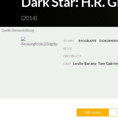
Dark Star: H.R. 
(2014)
Quelle:
themoviedb.org
95 MIN
BIOGRAFIE
DOKUMENT
REGIE
DREHBUCH
Leslie Barany
,
Tom Gabriel
CAST
MB-Kritik