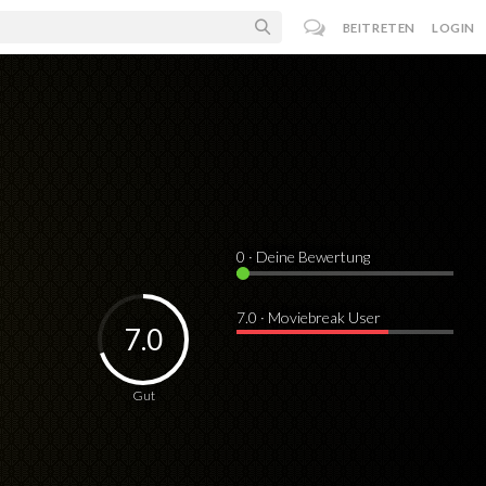
BEITRETEN
LOGIN
0
· Deine Bewertung
7.0 · Moviebreak User
7.0
Gut