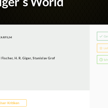
Giger´s World
Ge
ARFILM
Lie
 Fischer
,
H. R. Giger
,
Stanislav Grof
Sch
User-Kritiken