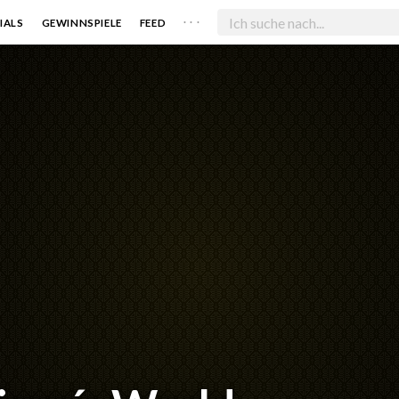
. . .
IALS
GEWINNSPIELE
FEED