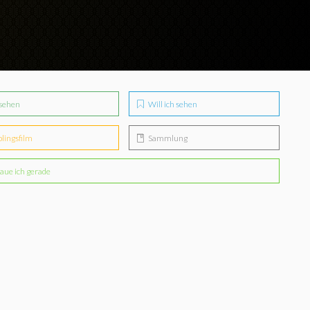
sehen
Will ich sehen
blingsfilm
Sammlung
aue ich gerade