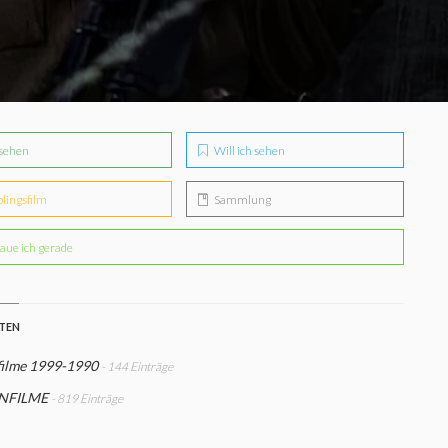
sehen
Will ich sehen
blingsfilm
Sammlung
aue ich gerade
STEN
filme 1999-1990
- 144 Einträge
NFILME
- 819 Einträge