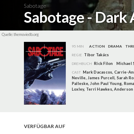
Sabotage
Sabotage - Dark 
Quelle:
themoviedb.org
95 MIN
ACTION
DRAMA
THR
Tibor Takács
REGIE
Rick Filon
Michael 
DREHBUCH
Mark Dacascos
,
Carrie-A
CAST
Neville
,
James Purcell
,
Sarah Ro
Palleske
,
John Paul Young
,
Roma
Loxley
,
Terri Hawkes
,
Anderson
VERFÜGBAR AUF