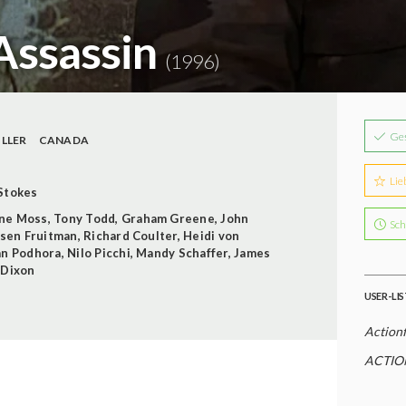
Assassin
(1996)
Ge
ILLER
CANADA
Lie
Stokes
nne Moss
,
Tony Todd
,
Graham Greene
,
John
Sch
sen Fruitman
,
Richard Coulter
,
Heidi von
n Podhora
,
Nilo Picchi
,
Mandy Schaffer
,
James
 Dixon
USER-LI
Action
ACTIO