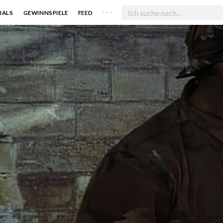
. . .
IALS
GEWINNSPIELE
FEED