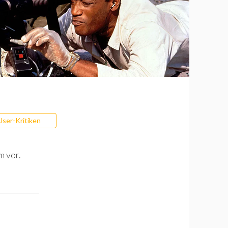
User-Kritiken
m vor.