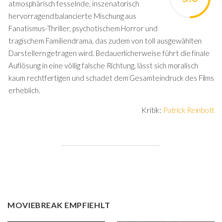
atmosphärisch fesselnde, inszenatorisch
hervorragend balancierte Mischung aus
Fanatismus-Thriller, psychotischem Horror und
tragischem Familiendrama, das zudem von toll ausgewählten
Darstellern getragen wird. Bedauerlicherweise führt die finale
Auflösung in eine völlig falsche Richtung, lässt sich moralisch
kaum rechtfertigen und schadet dem Gesamteindruck des Films
erheblich.
Kritik:
Patrick Reinbott
MOVIEBREAK EMPFIEHLT