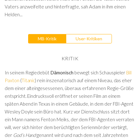
Vaters anzweifelte und hinterfragte, sah Adam in ihm einen
Helden...
MB-Kritik
User-Kritiken
KRITIK
In seinem Regiedebüt
Dämonisch
bewegt sich Schauspieler
Bill
Paxton
(
Titanic
) rein inszenatorisch auf einem Niveau, das eher
dem einer alteingesessenen, überaus erfahrenen Regie-Größe
entspricht. Eindrucksvoll eröffnet er seinen Film an einem
späten Abend in Texas in einem Gebäude, in dem der FBI-Agent
Wesley Doyle sein Büro hat. Kurz vor Dienstschluss sitzt dort
ein Mann namens Fenton Meiks, der dem FBI-Agenten verraten
will, wer sich hinter dem berüchtigten Serienmörder verbirgt,
der
God’s Hand
genannt wird und nach dem seit Jahrzehnten