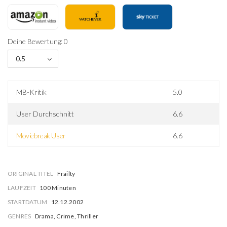
Deine Bewertung: 0
0.5
MB-Kritik
5.0
User Durchschnitt
6.6
Moviebreak User
6.6
ORIGINAL TITEL
Frailty
LAUFZEIT
100 Minuten
STARTDATUM
12.12.2002
GENRES
Drama, Crime, Thriller