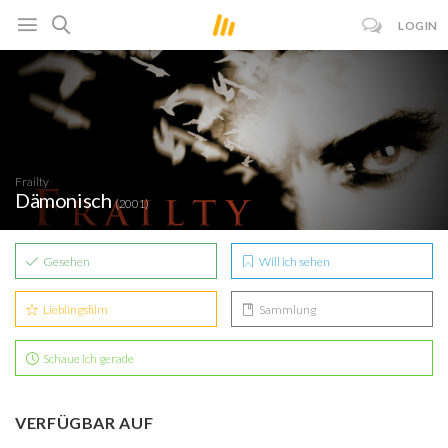
LOGIN
Frailty
Dämonisch
(2001)
Gesehen
Will ich sehen
Lieblingsfilm
Sammlung
Schaue ich gerade
VERFÜGBAR AUF