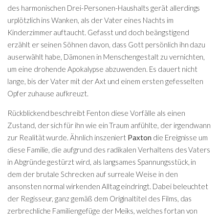
des harmonischen Drei-Personen-Haushalts gerät allerdings
urplötzlich ins Wanken, als der Vater eines Nachts im
Kinderzimmer auftaucht. Gefasst und doch beängstigend
erzählt er seinen Söhnen davon, dass Gott persönlich ihn dazu
auserwählt habe, Dämonen in Menschengestalt zu vernichten,
um eine drohende Apokalypse abzuwenden. Es dauert nicht
lange, bis der Vater mit der Axt und einem ersten gefesselten
Opfer zuhause aufkreuzt.
Rückblickend beschreibt Fenton diese Vorfälle als einen
Zustand, der sich für ihn wie ein Traum anfühlte, der irgendwann
zur Realität wurde. Ähnlich inszeniert
Paxton
die Ereignisse um
diese Familie, die aufgrund des radikalen Verhaltens des Vaters
in Abgründe gestürzt wird, als langsames Spannungsstück, in
dem der brutale Schrecken auf surreale Weise in den
ansonsten normal wirkenden Alltag eindringt. Dabei beleuchtet
der Regisseur, ganz gemäß dem Originaltitel des Films, das
zerbrechliche Familiengefüge der Meiks, welches fortan von