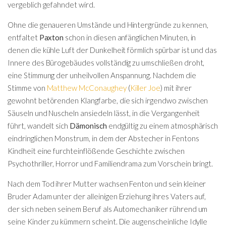
vergeblich gefahndet wird.
Ohne die genaueren Umstände und Hintergründe zu kennen,
entfaltet
Paxton
schon in diesen anfänglichen Minuten, in
denen die kühle Luft der Dunkelheit förmlich spürbar ist und das
Innere des Bürogebäudes vollständig zu umschließen droht,
eine Stimmung der unheilvollen Anspannung. Nachdem die
Stimme von
Matthew McConaughey
(
Killer Joe
) mit ihrer
gewohnt betörenden Klangfarbe, die sich irgendwo zwischen
Säuseln und Nuscheln ansiedeln lässt, in die Vergangenheit
führt, wandelt sich
Dämonisch
endgültig zu einem atmosphärisch
eindringlichen Monstrum, in dem der Abstecher in Fentons
Kindheit eine furchteinflößende Geschichte zwischen
Psychothriller, Horror und Familiendrama zum Vorschein bringt.
Nach dem Tod ihrer Mutter wachsen Fenton und sein kleiner
Bruder Adam unter der alleinigen Erziehung ihres Vaters auf,
der sich neben seinem Beruf als Automechaniker rührend um
seine Kinder zu kümmern scheint. Die augenscheinliche Idylle