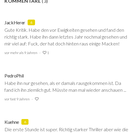
KOMMENTARE
(
3
)
JackHerer
6
Gute Kritik. Habe den vor Ewigkeiten gesehen und fand den
richtig stark. Habe ihn dann letztes Jahr nochmal gesehen und
mir viel auf: Fuck, der hat doch hinten raus einige Macken!
vor mehr als 9 Jahren
1
PedroPhil
Habe ihn nur gesehen, als er damals rausgekommen ist. Da
fand ich ihn ziemlich gut. Müsste man mal wieder anschauen ...
vor fast 9 Jahren
Kuehne
6
Die erste Stunde ist super. Richtig starker Thriller aber wie die