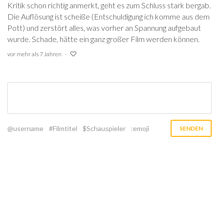
Kritik schon richtig anmerkt, geht es zum Schluss stark bergab.
Die Auflösung ist scheiße (Entschuldigung ich komme aus dem
Pott) und zerstört alles, was vorher an Spannung aufgebaut
wurde. Schade, hätte ein ganz großer Film werden können.
vor mehr als 7 Jahren
@username
#Filmtitel
$Schauspieler
:emoji