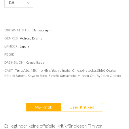
0.5
ORIGINAL TITEL
Dai satsujin
GENRES
Action, Drama
LÄNDER
Japan
REGIE
DREHBUCH
Kaneo Ikegami
CAST
Tōru Abe
,
Mikijiro Hira
,
Yoshio Inaba
,
Chiezo Kataoka
,
Shirô Osaka
,
Kôtarô Satomi
,
Kayako Sono
,
Rinichi Yamamoto
,
Minoru Ôki
,
Ryûtarô Ôtomo
MB-Kritik
User-Kritiken
Es liegt noch keine offizielle Kritik für diesen Film vor.