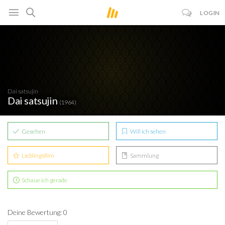
LOGIN
Dai satsujin
Dai satsujin
(1964)
Gesehen
Will ich sehen
Lieblingsfilm
Sammlung
Schaue ich gerade
Deine Bewertung: 0