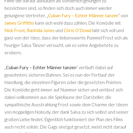
Filme die darauf aufbauen als sonderlich gelungen zu
bezeichnen sind, so finden sich doch auch immer wieder
gelungene Vertreter. „
Cuban Fury – Echter Männer tanzen
“ von
James Griffiths
kann sich wohl dazu zählen. Die Komödie mit
Nick Frost
,
Rashida Jones
und
Chris O’Dowd
labt sich voll und
ganz von der Idee, dass der liebenswerte Pummel Frost sich als
feuriger Salsa Tänzer versucht, um so seine Angebetete zu
erobern.
„
Cuban Fury – Echter Männer tanzen
“ verläuft dabei auf
gewohnten, sicheren Bahnen. Sei es nun der Fortlauf der
Handlung, die einzelnen Figuren oder die gesetzten Pointen.
Die Komödie geht immer auf Nummer sicher und verlässt sich
dabei vollkommen aus die Spiellaune der Darsteller, die
sympathische Ausstrahlung Frost sowie dem Charme der Ideen
von moppeligen Nobody, der dank Salsa zu sich selbst und seiner
großen Liebe findet. Eigentlich funktioniert der Plan des Films
auch recht solide: Die Gags sind gut gesetzt, meist nicht darauf