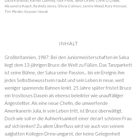
Louis Kyriacou
,
Kieran Gaffney
,
Nick Frost
,
Steve Oram
,
Chris O'Dowd
,
Alexandra Roach
,
Rashida Jones
,
Olivia Colman
,
Janine Wood
,
Rory Kinnear
,
Tim Plester
,
Kayvan Novak
INHALT
Großbritannien, 1987: Bei den Juniormeisterschaften im Salsa
liegt dem 13-jährigen Bruce die Welt zu Füßen. Das Tanzparkett
ist seine Bühne, der Salsa seine Passion... bis ein Ereignis ihm
jedes Selbstbewusstsein raubt und sein Leben in neue, weit
weniger spannende Bahnen lenkt. 25 Jahre später fristet Bruce
ein trostloses Dasein als ebenso beleibter wie unauffälliger
Angestellter. Als eine neue Chefin, die umwerfende
Amerikanerin Julia, in sein Leben tritt, ist Bruce überwältigt.
Doch wie soll er die Aufmerksamkeit einer derart schönen Frau
auf sich lenken? Zu allem Überfluss wird sie auch von seinem
aalglatten Kollegen Drew umgarnt, der keine Gelegenheit