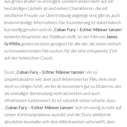
aus große Brüller zu erzeugen, sondern zielen mehr auf ein
beständiges Lächeln ab und neben Charakteren, die mit
deutlicher Freude zur Übertreibung angelegt sind, gibt es auch
bodenständige Alternativen. Die Inszenierung ist dabei hübsch
kurzweilig geraten und da „
Cuban Fury – Echter Männer tanzen
“
keinerlei Ansprüche ans Publikum stellt, ist der Film von
James
Griffiths
gewiss bestens geeignet für alle die, die einen einfach
zu konsumierenden Film suchen, für die eine entspannte Zeit
auf der heimischen Couch.
So ist „
Cuban Fury – Echter Männer tanzen
“ ein so
unspektakulärer wie aber auch liebenswerter Film, dem zwar
doch so einiges fehlt, um ihn als besonders gut zu titulieren, der
als einmaliger Berieselung wohl am besten und auch
effektivsten funktioniert. Es ist natürlich schon schade, dass
„
Cuban Fury – Echter Männer tanzen
“ sich ein wenig zu sehr auf
seiner Kontrastprämisse ausruht und die Story wirklich im
absoluten Ausmaße sich dem Altbekannten unterwirft, aber