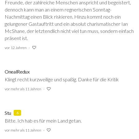
Freunde, der zahlreiche Menschen anspricht und begeistert,
dennoch kann man an einem regnerischen Sonntag-
Nachmittag einen Blick riskieren. Hinzu kommt noch ein
gelungener Gastauftritt und ein absolut charismatischer Ian
McShane, der letztendlich nicht viel tun muss, sondern einfach
präsent ist.
vor 12 Jahren
OnealRedux
Klingt recht kurzweilige und spaßig. Danke für die Kritik
vor mehr als 11 Jahren
Stu
6
Bitte. Ich hab es für mein Land getan.
vor mehr als 11 Jahren