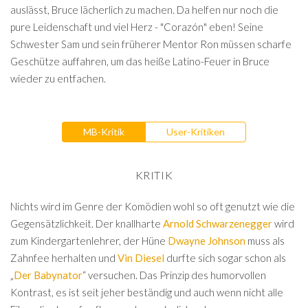
auslässt, Bruce lächerlich zu machen. Da helfen nur noch die
pure Leidenschaft und viel Herz - "Corazón" eben! Seine
Schwester Sam und sein früherer Mentor Ron müssen scharfe
Geschütze auffahren, um das heiße Latino-Feuer in Bruce
wieder zu entfachen.
MB-Kritik
User-Kritiken
KRITIK
Nichts wird im Genre der Komödien wohl so oft genutzt wie die
Gegensätzlichkeit. Der knallharte
Arnold Schwarzenegger
wird
zum Kindergartenlehrer, der Hüne
Dwayne Johnson
muss als
Zahnfee herhalten und
Vin Diesel
durfte sich sogar schon als
„
Der Babynator
“ versuchen. Das Prinzip des humorvollen
Kontrast, es ist seit jeher beständig und auch wenn nicht alle