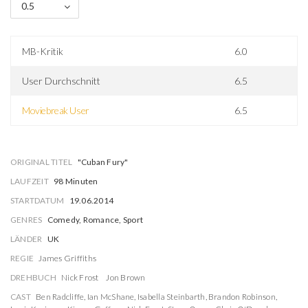
0.5
MB-Kritik
6.0
User Durchschnitt
6.5
Moviebreak User
6.5
ORIGINAL TITEL
"Cuban Fury"
LAUFZEIT
98 Minuten
STARTDATUM
19.06.2014
GENRES
Comedy, Romance, Sport
LÄNDER
UK
REGIE
James Griffiths
DREHBUCH
Nick Frost
Jon Brown
CAST
Ben Radcliffe
,
Ian McShane
,
Isabella Steinbarth
,
Brandon Robinson
,