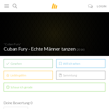
LOGIN
"Cuban Fury"
Cuban Fury - Echte Männer tanzen
(2014)
Gesehen
Will ich sehen
Lieblingsfilm
Sammlung
Schaue ich gerade
Deine Bewertung: 0