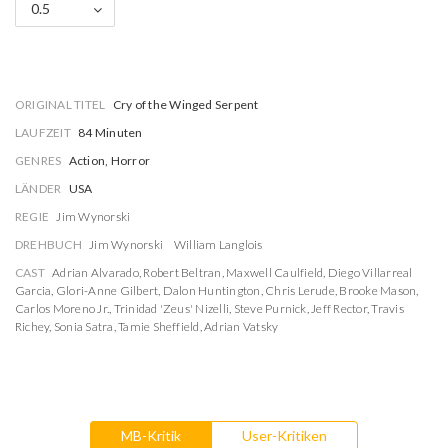
0.5
ORIGINAL TITEL
Cry of the Winged Serpent
LAUFZEIT
84 Minuten
GENRES
Action, Horror
LÄNDER
USA
REGIE
Jim Wynorski
DREHBUCH
Jim Wynorski
William Langlois
CAST
Adrian Alvarado
,
Robert Beltran
,
Maxwell Caulfield
,
Diego Villarreal
Garcia
,
Glori-Anne Gilbert
,
Dalon Huntington
,
Chris Lerude
,
Brooke Mason
,
Carlos Moreno Jr.
,
Trinidad 'Zeus' Nizelli
,
Steve Purnick
,
Jeff Rector
,
Travis
Richey
,
Sonia Satra
,
Tamie Sheffield
,
Adrian Vatsky
MB-Kritik
User-Kritiken