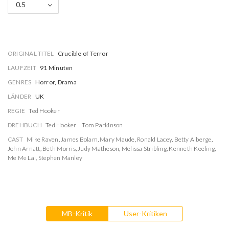
0.5
ORIGINAL TITEL
Crucible of Terror
LAUFZEIT
91 Minuten
GENRES
Horror, Drama
LÄNDER
UK
REGIE
Ted Hooker
DREHBUCH
Ted Hooker
Tom Parkinson
CAST
Mike Raven
,
James Bolam
,
Mary Maude
,
Ronald Lacey
,
Betty Alberge
,
John Arnatt
,
Beth Morris
,
Judy Matheson
,
Melissa Stribling
,
Kenneth Keeling
,
Me Me Lai
,
Stephen Manley
MB-Kritik
User-Kritiken