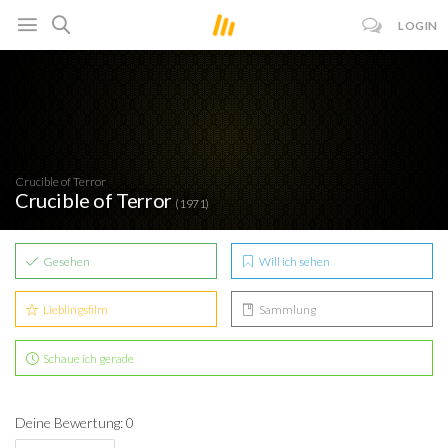
LOGIN
Crucible of Terror
Crucible of Terror
(1971)
Gesehen
Will ich sehen
Lieblingsfilm
Sammlung
Schaue ich gerade
Deine Bewertung: 0