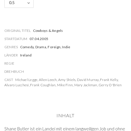
0.5
ORIGINAL TITEL
Cowboys & Angels
STARTDATUM
07.04.2005
GENRES
Comedy, Drama, Foreign, Indie
LÄNDER
Ireland
REGIE
DREHBUCH
CAST
Michael Legge
,
Allen Leech
,
Amy Shiels
,
David Murray
,
Frank Kelly
,
Alvaro Lucchesi
,
Frank Coughlan
,
Mike Finn
,
Mary Jackman
,
Gerry O'Brien
INHALT
Shane Butler ist ein Landei mit einem langweiligen Job und ohne