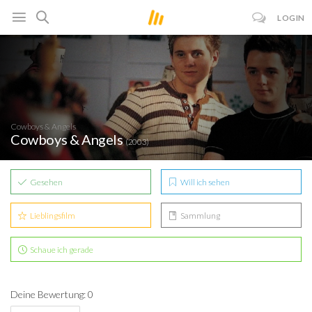
LOGIN
Cowboys & Angels
Cowboys & Angels
(2003)
Gesehen
Will ich sehen
Lieblingsfilm
Sammlung
Schaue ich gerade
Deine Bewertung: 0