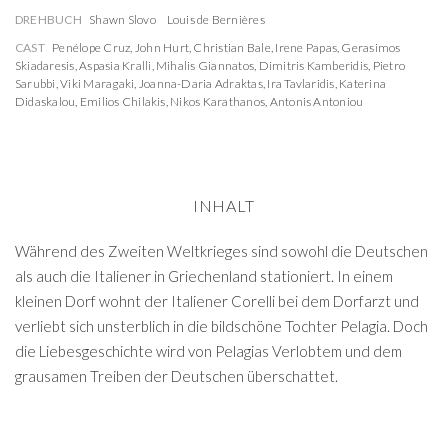
DREHBUCH
Shawn Slovo
Louis de Bernières
CAST
Penélope Cruz
,
John Hurt
,
Christian Bale
,
Irene Papas
,
Gerasimos
Skiadaresis
,
Aspasia Kralli
,
Mihalis Giannatos
,
Dimitris Kamberidis
,
Pietro
Sarubbi
,
Viki Maragaki
,
Joanna-Daria Adraktas
,
Ira Tavlaridis
,
Katerina
Didaskalou
,
Emilios Chilakis
,
Nikos Karathanos
,
Antonis Antoniou
INHALT
Während des Zweiten Weltkrieges sind sowohl die Deutschen
als auch die Italiener in Griechenland stationiert. In einem
kleinen Dorf wohnt der Italiener Corelli bei dem Dorfarzt und
verliebt sich unsterblich in die bildschöne Tochter Pelagia. Doch
die Liebesgeschichte wird von Pelagias Verlobtem und dem
grausamen Treiben der Deutschen überschattet.