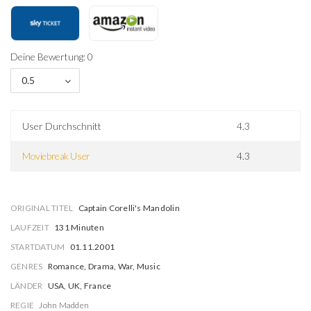
Deine Bewertung: 0
0.5
User Durchschnitt
4.3
Moviebreak User
4.3
ORIGINAL TITEL
Captain Corelli's Mandolin
LAUFZEIT
131 Minuten
STARTDATUM
01.11.2001
GENRES
Romance, Drama, War, Music
LÄNDER
USA, UK, France
REGIE
John Madden