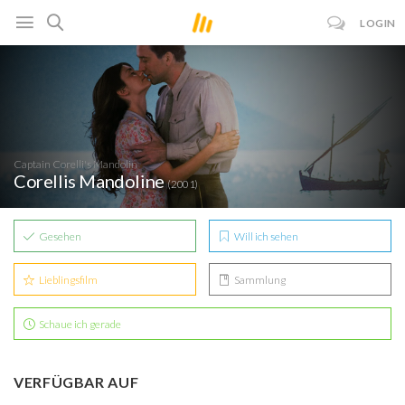
LOGIN
Captain Corelli's Mandolin
Corellis Mandoline
(2001)
Gesehen
Will ich sehen
Lieblingsfilm
Sammlung
Schaue ich gerade
VERFÜGBAR AUF