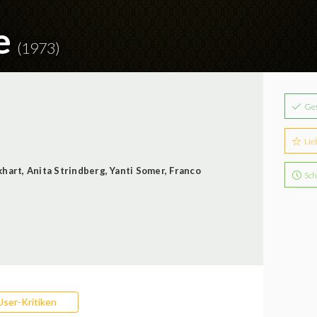
le
(1973)
Ge
Lie
khart
,
Anita Strindberg
,
Yanti Somer
,
Franco
Sch
User-Kritiken