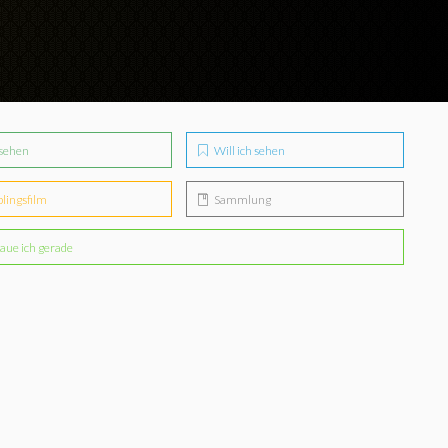
sehen
Will ich sehen
blingsfilm
Sammlung
aue ich gerade