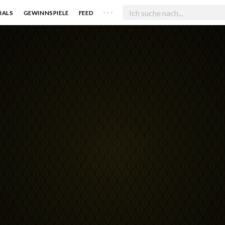
. . .
IALS
GEWINNSPIELE
FEED