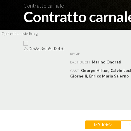
Contratto carnale
Contratto carna
Quelle:
themoviedb.org
REGIE
Marino Onorati
DREHBUCH
George Hilton
,
Calvin Loc
CAST
Giornelli
,
Enrico Maria Salerno
MB-Kritik