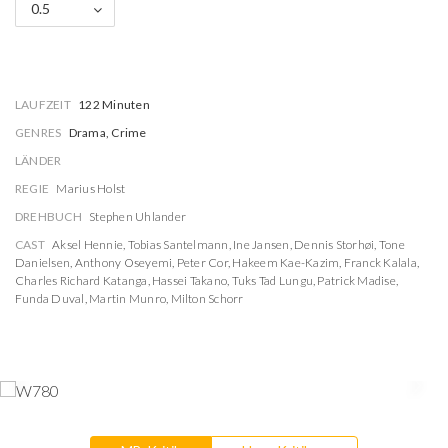
0.5
LAUFZEIT
122 Minuten
GENRES
Drama, Crime
LÄNDER
REGIE
Marius Holst
DREHBUCH
Stephen Uhlander
CAST
Aksel Hennie
,
Tobias Santelmann
,
Ine Jansen
,
Dennis Storhøi
,
Tone
Danielsen
,
Anthony Oseyemi
,
Peter Cor
,
Hakeem Kae-Kazim
,
Franck Kalala
,
Charles Richard Katanga
,
Hassei Takano
,
Tuks Tad Lungu
,
Patrick Madise
,
Funda Duval
,
Martin Munro
,
Milton Schorr