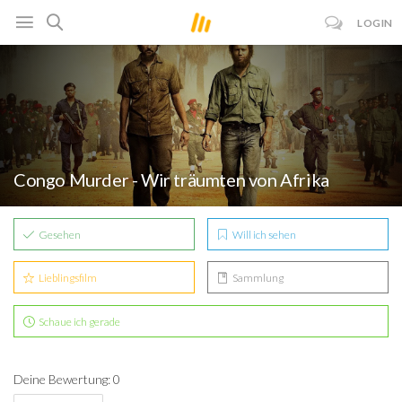
LOGIN
Congo Murder - Wir träumten von Afrika
Gesehen
Will ich sehen
Lieblingsfilm
Sammlung
Schaue ich gerade
Deine Bewertung: 0