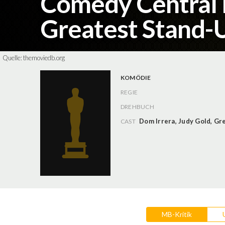
Comedy Central 
Greatest Stand-U
Quelle:
themoviedb.org
KOMÖDIE
REGIE
DREHBUCH
Dom Irrera
,
Judy Gold
,
Gre
CAST
MB-Kritik