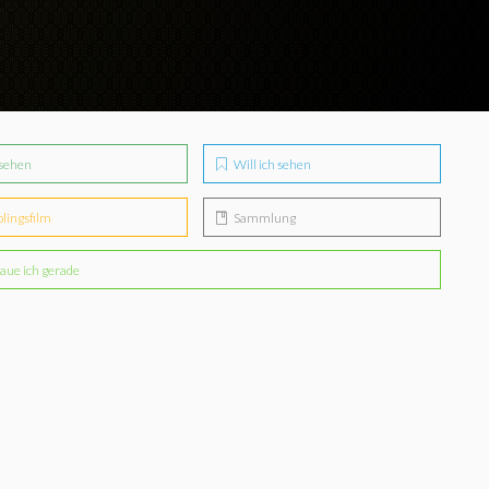
sehen
Will ich sehen
blingsfilm
Sammlung
aue ich gerade