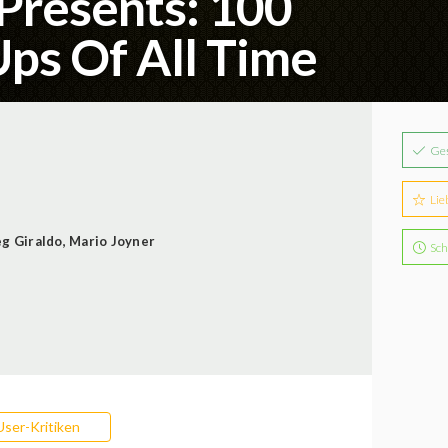
Presents: 100
ps Of All Time
Ge
Lie
g Giraldo
,
Mario Joyner
Sch
User-Kritiken