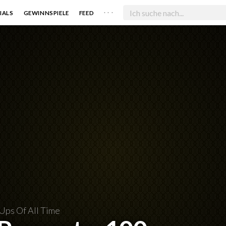
. . .
IALS
GEWINNSPIELE
FEED
Ups Of All Time