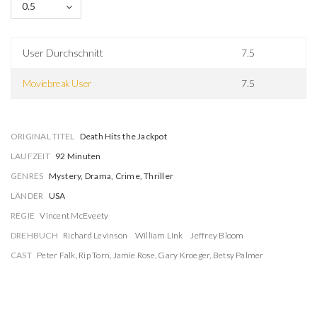
0.5
User Durchschnitt
7.5
Moviebreak User
7.5
ORIGINAL TITEL
Death Hits the Jackpot
LAUFZEIT
92 Minuten
GENRES
Mystery, Drama, Crime, Thriller
LÄNDER
USA
REGIE
Vincent McEveety
DREHBUCH
Richard Levinson
William Link
Jeffrey Bloom
CAST
Peter Falk
,
Rip Torn
,
Jamie Rose
,
Gary Kroeger
,
Betsy Palmer