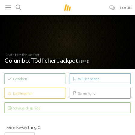
LOGIN
Death Hits the Jackpot
Columbo: Tödlicher Jackpot
(1991)
Gesehen
Will ich sehen
Lieblingsfilm
Sammlung
Schaue ich gerade
Deine Bewertung: 0