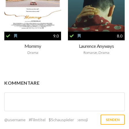
9.0
8.0
Mommy
Laurence Anyways
Drama
Romanze, Drama
KOMMENTARE
@username
#Filmtitel
$Schauspieler
:emoji