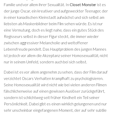
Familie und vor allem ihrer Sexualität. In
Closet Monster
ist es
der junge Oscar, ein kreativer und aufgeweckter Teenager, der
in einer kanadischen Kleinstadt aufwächst und sich selbst am
liebsten als Maskenbildner beim Film sehen würde. Es ist nur
eine Vermutung, doch es liegt nahe, dass ein gutes Stück des
Regisseurs selbst in dieser Figur steckt, die immer wieder
zwischen aggressiver Melancholie und weltoffener
Lebensfreude pendelt. Das Hauptproblem des jungen Mannes
ist jedoch vor allem die Akzeptanz seiner Homosexualität, nicht
nur in seinem Umfeld, sondern auch bei sich selbst.
Dabei ist es vor allem angenehm zu sehen, dass der Film darauf
verzichtet Oscars Verhalten krampfhaft zu psychologisieren.
Seine Homosexualität wird nicht wie bei vielen anderen Filmen
fälschlicherweise auf einen gewissen Auslöser zurückgeführt,
sondern ist schlichtweg seit früher Kindheit ein Teil seiner
Persönlichkeit. Dabei gibt es einen wirklich gelungenen und nur
sehr unscheinbar eingefangenen Moment, der auf sehr subtile