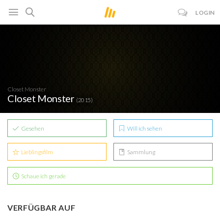
LOGIN
Closet Monster
Closet Monster
(2015)
Gesehen
Will ich sehen
Lieblingsfilm
Sammlung
Schaue ich gerade
VERFÜGBAR AUF