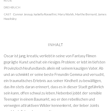
REGIE
DREHBUCH
CAST
Connor Jessup
,
Isabella Rossellini
,
Mary Walsh
,
Marthe Bernard
,
James
Hawksley
INHALT
Oscar ist jung, kreativ, verliebt in seine von Fantasy Filmen
geprägte Kunst und hat ein riesiges Problem: er lebt im tiefsten
Provinzloch Neufundlands allein mit seinem kauzigen Vater. Ab
und an schminkt er seine beste Freundin Gemma und versucht,
ein traumatisches Erlebnis aus seiner Kindheit zu bewältigen,
das ihn stets daran erinnert, dass es in dieser Stadt gefährlich
sein kann, offen schwul zu leben. Nebenbei jobbt der sensible
Teenager in einem Baumarkt, wo er den rebellischen und
verwegen attraktiven Wilder kennenlernt, der lieber Joints