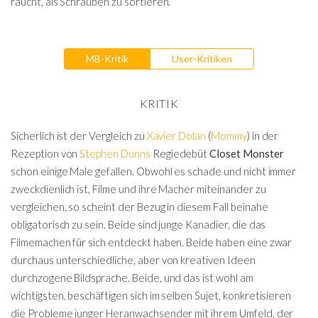
raucht, als Schrauben zu sortieren.
MB-Kritik
User-Kritiken
KRITIK
Sicherlich ist der Vergleich zu
Xavier Dolan
(
Mommy
) in der
Rezeption von
Stephen Dunns
Regiedebüt
Closet Monster
schon einige Male gefallen. Obwohl es schade und nicht immer
zweckdienlich ist, Filme und ihre Macher miteinander zu
vergleichen, so scheint der Bezug in diesem Fall beinahe
obligatorisch zu sein. Beide sind junge Kanadier, die das
Filmemachen für sich entdeckt haben. Beide haben eine zwar
durchaus unterschiedliche, aber von kreativen Ideen
durchzogene Bildsprache. Beide, und das ist wohl am
wichtigsten, beschäftigen sich im selben Sujet, konkretisieren
die Probleme junger Heranwachsender mit ihrem Umfeld, der