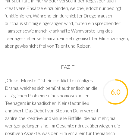
mit Subtilität. Immer wieder versucht der Regisseur auch
kreativere Einsätze einzubinden, welche jedoch nur bedingt
funktionieren. Während ein durchlebter Drogenrausch
durchaus stimmig eingefangen wird, muten ein sprechender
Hamster sowie manch krankhafte Wahnvorstellung des
Teenagers eher seltsam an. Ein sehr gemischter Film sozusagen,
aber gewiss nicht frei von Talent und Reizen.
FAZIT
„Closet Monster“ ist ein merklich feinfühliges
Drama, welches sich bemüht authentisch an die
6.0
alltäglichen Probleme eines homosexuellen
Teenagers im kanadischen Kleinstadtmilieu
annähert. Das Debüt von Stephen Dunn vereint
zahlreiche kreative und visuelle Einfälle, die mal mehr, mal
weniger gelungen sind. Im Gesamteindruck überwiegen die
positiven Aspekte, was den Film vor allem für thematisch