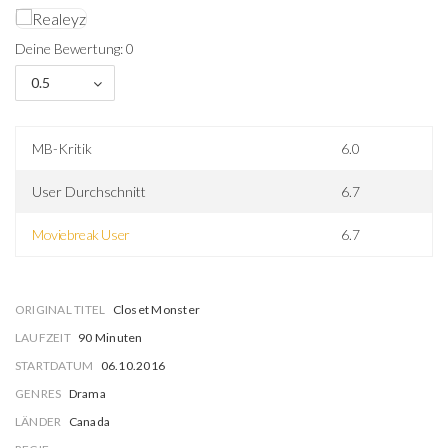
Deine Bewertung: 0
0.5
MB-Kritik
6.0
User Durchschnitt
6.7
Moviebreak User
6.7
ORIGINAL TITEL
Closet Monster
LAUFZEIT
90 Minuten
STARTDATUM
06.10.2016
GENRES
Drama
LÄNDER
Canada