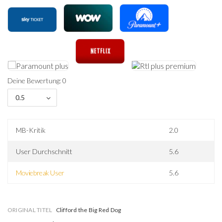
Deine Bewertung: 0
0.5
MB-Kritik
2.0
User Durchschnitt
5.6
Moviebreak User
5.6
ORIGINAL TITEL
Clifford the Big Red Dog