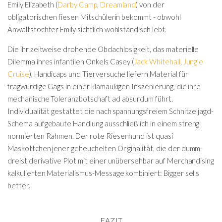
Emily Elizabeth (
Darby Camp
,
Dreamland
) von der
obligatorischen fiesen Mitschülerin bekommt - obwohl
Anwaltstochter Emily sichtlich wohlständisch lebt.
Die ihr zeitweise drohende Obdachlosigkeit, das materielle
Dilemma ihres infantilen Onkels Casey (
Jack Whitehall
,
Jungle
Cruise
), Handicaps und Tierversuche liefern Material für
fragwürdige Gags in einer klamaukigen Inszenierung, die ihre
mechanische Toleranzbotschaft ad absurdum führt.
Individualität gestattet die nach spannungsfreiem Schnitzeljagd-
Schema aufgebaute Handlung ausschließlich in einem streng
normierten Rahmen. Der rote Riesenhund ist quasi
Maskottchen jener geheuchelten Originalität, die der dumm-
dreist derivative Plot mit einer unübersehbar auf Merchandising
kalkulierten Materialismus-Message kombiniert: Bigger sells
better.
FAZIT