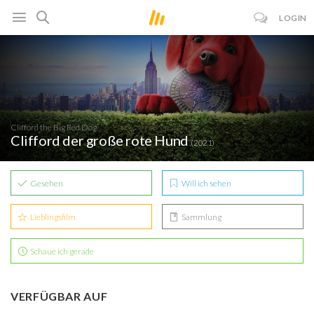
LOGIN
Clifford the Big Red Dog
Clifford der große rote Hund
(2021)
Gesehen
Will ich sehen
Lieblingsfilm
Sammlung
Schaue ich gerade
VERFÜGBAR AUF