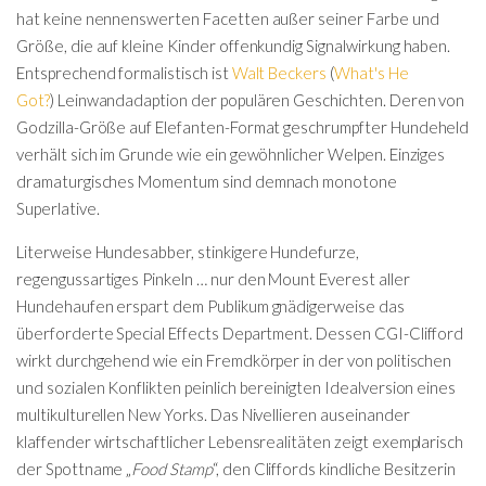
hat keine nennenswerten Facetten außer seiner Farbe und
Größe, die auf kleine Kinder offenkundig Signalwirkung haben.
Entsprechend formalistisch ist
Walt Beckers
(
What's He
Got?
) Leinwandadaption der populären Geschichten. Deren von
Godzilla-Größe auf Elefanten-Format geschrumpfter Hundeheld
verhält sich im Grunde wie ein gewöhnlicher Welpen. Einziges
dramaturgisches Momentum sind demnach monotone
Superlative.
Literweise Hundesabber, stinkigere Hundefurze,
regengussartiges Pinkeln … nur den Mount Everest aller
Hundehaufen erspart dem Publikum gnädigerweise das
überforderte Special Effects Department. Dessen CGI-Clifford
wirkt durchgehend wie ein Fremdkörper in der von politischen
und sozialen Konflikten peinlich bereinigten Idealversion eines
multikulturellen New Yorks. Das Nivellieren auseinander
klaffender wirtschaftlicher Lebensrealitäten zeigt exemplarisch
der Spottname „
Food Stamp
“, den Cliffords kindliche Besitzerin