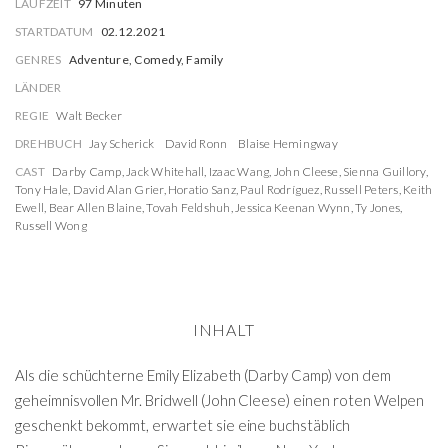
LAUFZEIT
97 Minuten
STARTDATUM
02.12.2021
GENRES
Adventure, Comedy, Family
LÄNDER
REGIE
Walt Becker
DREHBUCH
Jay Scherick
David Ronn
Blaise Hemingway
CAST
Darby Camp
,
Jack Whitehall
,
Izaac Wang
,
John Cleese
,
Sienna Guillory
,
Tony Hale
,
David Alan Grier
,
Horatio Sanz
,
Paul Rodríguez
,
Russell Peters
,
Keith
Ewell
,
Bear Allen Blaine
,
Tovah Feldshuh
,
Jessica Keenan Wynn
,
Ty Jones
,
Russell Wong
INHALT
Als die schüchterne Emily Elizabeth (Darby Camp) von dem
geheimnisvollen Mr. Bridwell (John Cleese) einen roten Welpen
geschenkt bekommt, erwartet sie eine buchstäblich