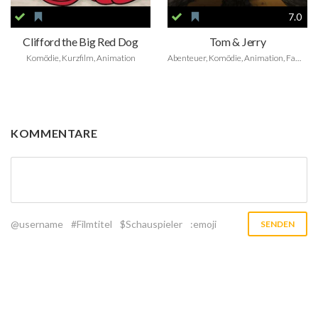
7.0
Clifford the Big Red Dog
Tom & Jerry
Komödie, Kurzfilm, Animation
Abenteuer, Komödie, Animation, Family
KOMMENTARE
@username
#Filmtitel
$Schauspieler
:emoji