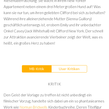
Riesenüberraschung: Sie wacht in ihrem New Yorker
Appartement neben einem drei Meter großen Hund auf! Was
kann sie nur tun, um ihren geliebten Clifford bei sich zu behalten?
Während ihre alleinerziehende Mutter (Sienna Guillory)
geschäftlich unterwegs ist, erobern Emily und ihr unbedachter
Onkel Casey (Jack Whitehall) mit Clifford New York. Der schnell
zur Attraktion avancierende Vierbeiner zeigt der Welt, was es
heißt, ein großes Herz zu haben!
MB-Kritik
User-Kritiken
KRITIK
Den Geist der Vorlage zu treffen ist nicht unbedingt ein
filmischer Vorzug, handelte sich dabei um ein so phantasiearmes
Werk wie
Norman Bridwells
Kinderbuchreihe. Deren Titelfigur