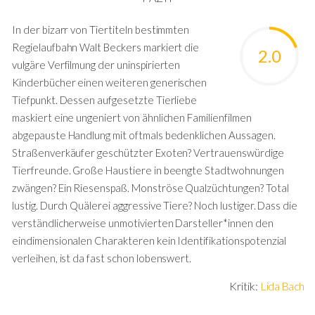
In der bizarr von Tiertiteln bestimmten
Regielaufbahn Walt Beckers markiert die
2.0
vulgäre Verfilmung der uninspirierten
Kinderbücher einen weiteren generischen
Tiefpunkt. Dessen aufgesetzte Tierliebe
maskiert eine ungeniert von ähnlichen Familienfilmen
abgepauste Handlung mit oftmals bedenklichen Aussagen.
Straßenverkäufer geschützter Exoten? Vertrauenswürdige
Tierfreunde. Große Haustiere in beengte Stadtwohnungen
zwängen? Ein Riesenspaß. Monströse Qualzüchtungen? Total
lustig. Durch Quälerei aggressive Tiere? Noch lustiger. Dass die
verständlicherweise unmotivierten Darsteller*innen den
eindimensionalen Charakteren kein Identifikationspotenzial
verleihen, ist da fast schon lobenswert.
Kritik:
Lida Bach