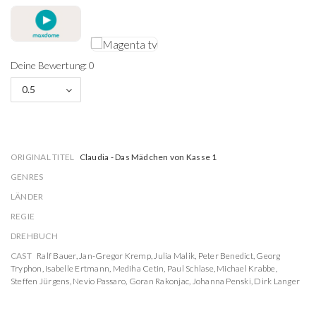
Deine Bewertung: 0
0.5
ORIGINAL TITEL
Claudia - Das Mädchen von Kasse 1
GENRES
LÄNDER
REGIE
DREHBUCH
CAST
Ralf Bauer
,
Jan-Gregor Kremp
,
Julia Malik
,
Peter Benedict
,
Georg
Tryphon
,
Isabelle Ertmann
,
Mediha Cetin
,
Paul Schlase
,
Michael Krabbe
,
Steffen Jürgens
,
Nevio Passaro
,
Goran Rakonjac
,
Johanna Penski
,
Dirk Langer