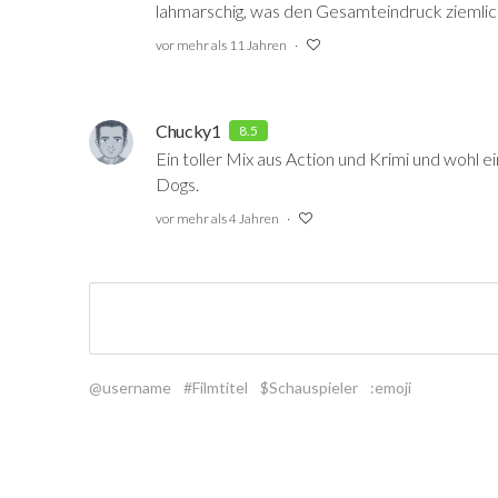
lahmarschig, was den Gesamteindruck ziemlich
vor mehr als 11 Jahren
Chucky1
8.5
Ein toller Mix aus Action und Krimi und wohl e
Dogs.
vor mehr als 4 Jahren
@username
#Filmtitel
$Schauspieler
:emoji