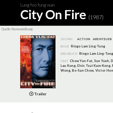
Lung foo fung wan
City On Fire
(1987)
Quelle:
themoviedb.org
101 MIN
ACTION
ABENTEUER
Ringo Lam Ling-Tung
REGIE
Ringo Lam Ling-Tun
DREHBUCH
Chow Yun-Fat
,
Sun Yueh
,
D
CAST
Lau Kong
,
Elvis Tsui Kam-Kong
,
Wong
,
Bo-San Chow
,
Victor Ho
Trailer