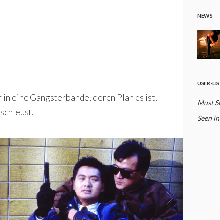
NEWS
USER-LI
in eine Gangsterbande, deren Plan es ist,
Must S
schleust.
Seen in