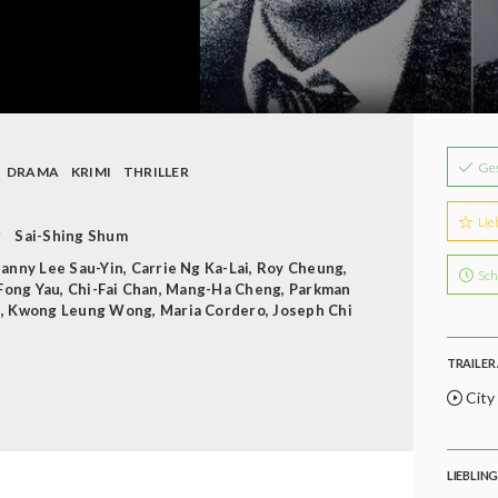
Ge
DRAMA
KRIMI
THRILLER
Lie
g
Sai-Shing Shum
anny Lee Sau-Yin
,
Carrie Ng Ka-Lai
,
Roy Cheung
,
Sch
Fong Yau
,
Chi-Fai Chan
,
Mang-Ha Cheng
,
Parkman
n
,
Kwong Leung Wong
,
Maria Cordero
,
Joseph Chi
TRAILER 
City 
LIEBLIN