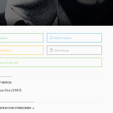
sehen
Will ich sehen
blingsfilm
Sammlung
aue ich gerade
/ VIDEOS
on Fire (1987)
GSFILM VON 1 PERSONEN