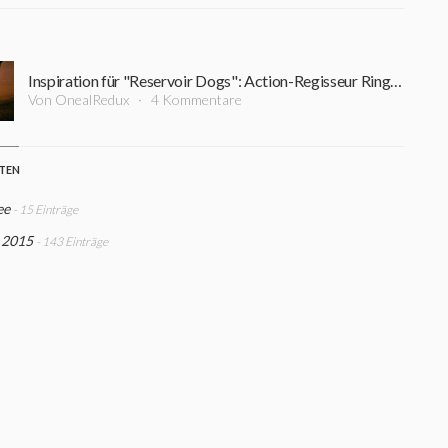
Inspiration für "Reservoir Dogs": Action-Regisseur Ringo Lam im Alter von 63 Jahren verstorben
Von OnealRedux
4 Kommentare
STEN
ee
- 15 Einträge
 2015
- 143 Einträge