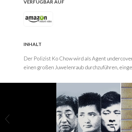
VERFÜGBAR AUF
INHALT
Der Polizist Ko Chow wird als Agent undercover 
einen großen Juwelenraub durchzuführen, einge