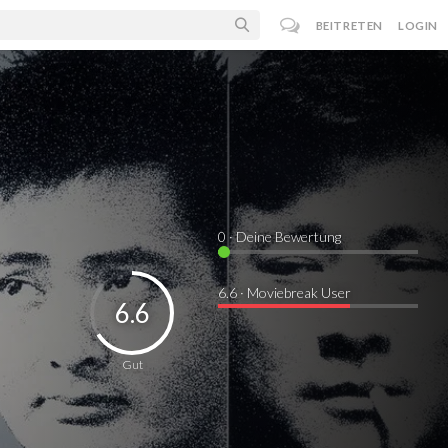
BEITRETEN
LOGIN
0
· Deine Bewertung
6.6 · Moviebreak User
6.6
Gut