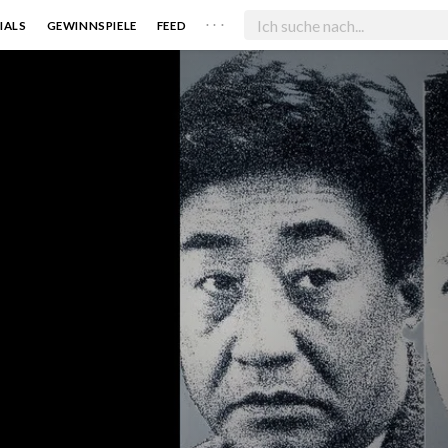
. . .
IALS
GEWINNSPIELE
FEED