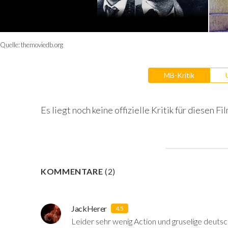
Quelle:
themoviedb.org
MB-Kritik
Es liegt noch keine offizielle Kritik für diesen Fil
KOMMENTARE
(
2
)
JackHerer
4.5
Leider sehr wenig Action und gruselige deutsch