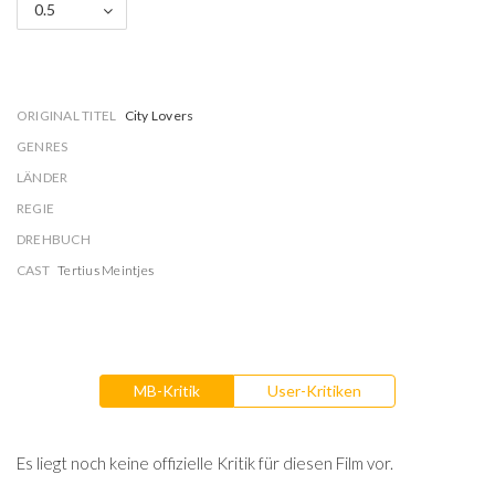
0.5
ORIGINAL TITEL
City Lovers
GENRES
LÄNDER
REGIE
DREHBUCH
CAST
Tertius Meintjes
MB-Kritik
User-Kritiken
Es liegt noch keine offizielle Kritik für diesen Film vor.