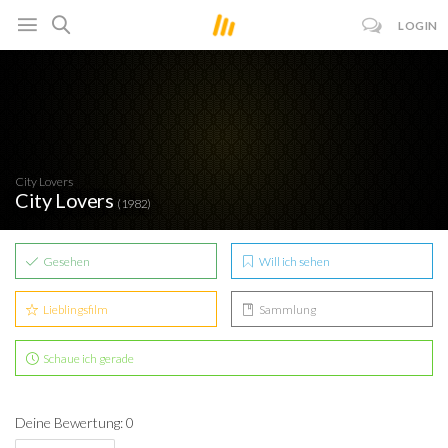
LOGIN
City Lovers
City Lovers
(1982)
Gesehen
Will ich sehen
Lieblingsfilm
Sammlung
Schaue ich gerade
Deine Bewertung: 0