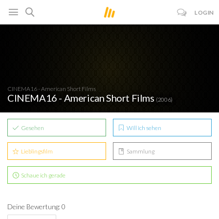
LOGIN
CINEMA16 - American Short Films
CINEMA16 - American Short Films
(2006)
Gesehen
Will ich sehen
Lieblingsfilm
Sammlung
Schaue ich gerade
Deine Bewertung: 0