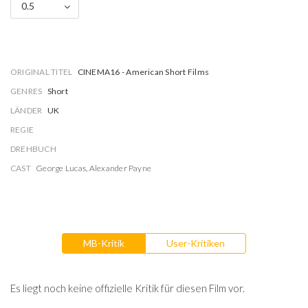
0.5
ORIGINAL TITEL
CINEMA16 - American Short Films
GENRES
Short
LÄNDER
UK
REGIE
DREHBUCH
CAST
George Lucas
,
Alexander Payne
MB-Kritik
User-Kritiken
Es liegt noch keine offizielle Kritik für diesen Film vor.