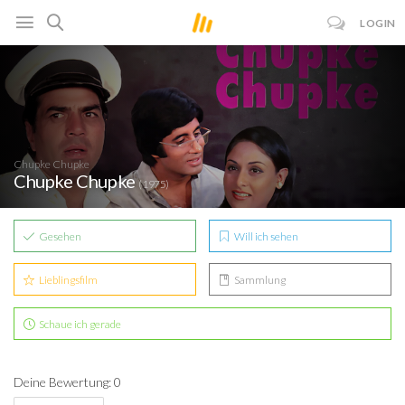
LOGIN
Chupke Chupke
Chupke Chupke
(1975)
Gesehen
Will ich sehen
Lieblingsfilm
Sammlung
Schaue ich gerade
Deine Bewertung: 0