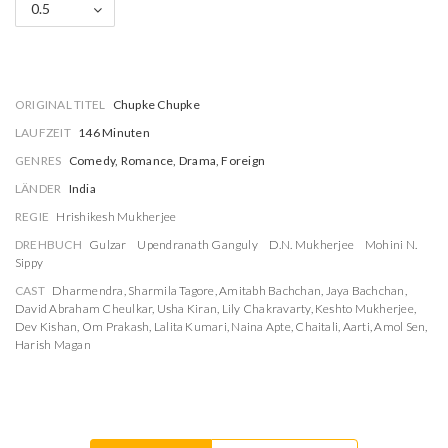
0.5
ORIGINAL TITEL
Chupke Chupke
LAUFZEIT
146 Minuten
GENRES
Comedy, Romance, Drama, Foreign
LÄNDER
India
REGIE
Hrishikesh Mukherjee
DREHBUCH
Gulzar
Upendranath Ganguly
D.N. Mukherjee
Mohini N.
Sippy
CAST
Dharmendra
,
Sharmila Tagore
,
Amitabh Bachchan
,
Jaya Bachchan
,
David Abraham Cheulkar
,
Usha Kiran
,
Lily Chakravarty
,
Keshto Mukherjee
,
Dev Kishan
,
Om Prakash
,
Lalita Kumari
,
Naina Apte
,
Chaitali
,
Aarti
,
Amol Sen
,
Harish Magan