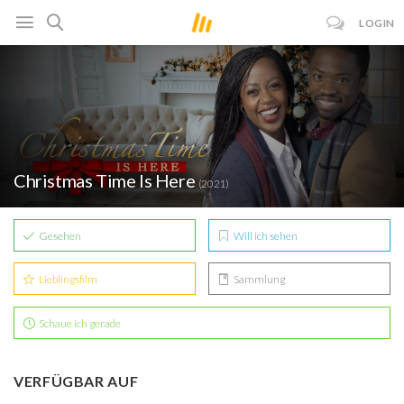
LOGIN
Christmas Time Is Here
(2021)
Gesehen
Will ich sehen
Lieblingsfilm
Sammlung
Schaue ich gerade
VERFÜGBAR AUF