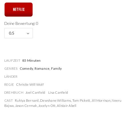
Deine Bewertung: 0
0.5
LAUFZEIT
85 Minuten
GENRES
Comedy, Romance, Family
LÄNDER
REGIE
Christie Will Wolf
DREHBUCH
Joel Canfield
Lisa Canfield
CAST
Rukiya Bernard
,
Dewshane Williams
,
Tom Pickett
,
Jill Morrison
,
Neeru
Bajwa
,
Jason Cermak
,
Jocelyn Ott
,
Alistair Abell