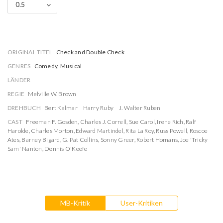
0.5
ORIGINAL TITEL
Check and Double Check
GENRES
Comedy, Musical
LÄNDER
REGIE
Melville W. Brown
DREHBUCH
Bert Kalmar
Harry Ruby
J. Walter Ruben
CAST
Freeman F. Gosden
,
Charles J. Correll
,
Sue Carol
,
Irene Rich
,
Ralf
Harolde
,
Charles Morton
,
Edward Martindel
,
Rita La Roy
,
Russ Powell
,
Roscoe
Ates
,
Barney Bigard
,
G. Pat Collins
,
Sonny Greer
,
Robert Homans
,
Joe 'Tricky
Sam' Nanton
,
Dennis O'Keefe
MB-Kritik
User-Kritiken