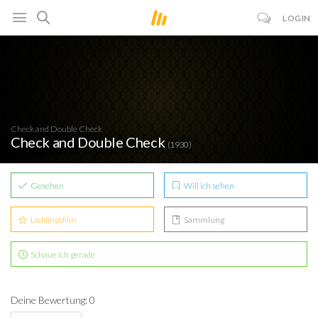
LOGIN
Check and Double Check
Check and Double Check
(1930)
Gesehen
Will ich sehen
Lieblingsfilm
Sammlung
Schaue ich gerade
Deine Bewertung: 0