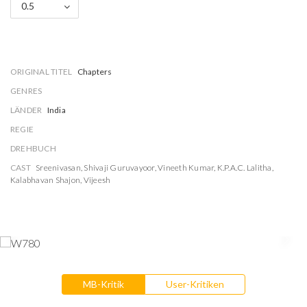
0.5
ORIGINAL TITEL
Chapters
GENRES
LÄNDER
India
REGIE
DREHBUCH
CAST
Sreenivasan
,
Shivaji Guruvayoor
,
Vineeth Kumar
,
K.P.A.C. Lalitha
,
Kalabhavan Shajon
,
Vijeesh
MB-Kritik
User-Kritiken