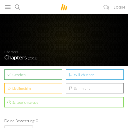
LOGIN
Chapters
Chapters
(2012)
Gesehen
Will ich sehen
Lieblingsfilm
Sammlung
Schaue ich gerade
Deine Bewertung: 0