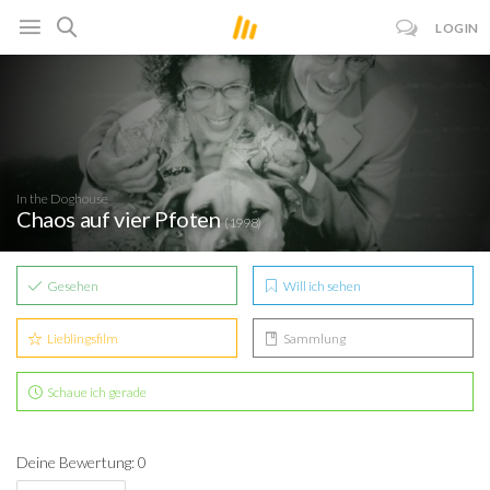
LOGIN
In the Doghouse
Chaos auf vier Pfoten
(1998)
Gesehen
Will ich sehen
Lieblingsfilm
Sammlung
Schaue ich gerade
Deine Bewertung: 0