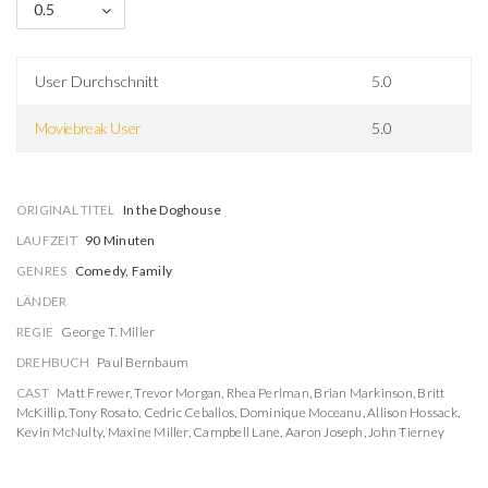
0.5
User Durchschnitt
5.0
Moviebreak User
5.0
ORIGINAL TITEL
In the Doghouse
LAUFZEIT
90 Minuten
GENRES
Comedy, Family
LÄNDER
REGIE
George T. Miller
DREHBUCH
Paul Bernbaum
CAST
Matt Frewer
,
Trevor Morgan
,
Rhea Perlman
,
Brian Markinson
,
Britt
McKillip
,
Tony Rosato
,
Cedric Ceballos
,
Dominique Moceanu
,
Allison Hossack
,
Kevin McNulty
,
Maxine Miller
,
Campbell Lane
,
Aaron Joseph
,
John Tierney