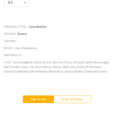
0.5
ORIGINAL TITEL
Cavedweller
GENRES
Drama
LÄNDER
REGIE
Lisa Cholodenko
DREHBUCH
CAST
Kyra Sedgwick
,
Aidan Quinn
,
Sherilyn Fenn
,
Jill Scott
,
Jackie Burroughs
,
April Mullen
,
Dan Lett
,
Kevin Bacon
,
Panou
,
Billy Otis
,
Deborah Tennant
,
Donna Goodhand
,
Edie Inksetter
,
Brian Paul
,
Jessica Booker
,
Deborah Grover
MB-Kritik
User-Kritiken