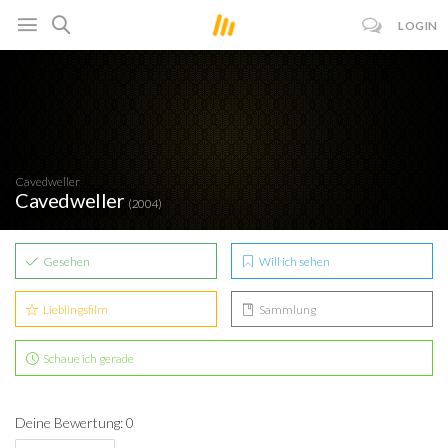
LOGIN
Cavedweller
Cavedweller
(2004)
Gesehen
Will ich sehen
Lieblingsfilm
Sammlung
Schaue ich gerade
Deine Bewertung: 0